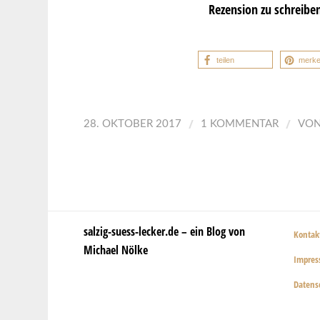
Rezension zu schreibe
teilen
merk
/
/
28. OKTOBER 2017
1 KOMMENTAR
VO
salzig-suess-lecker.de – ein Blog von
Kontak
Michael Nölke
Impre
Datens