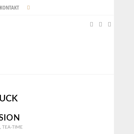
KONTAKT
UCK
SION
,
TEA-TIME