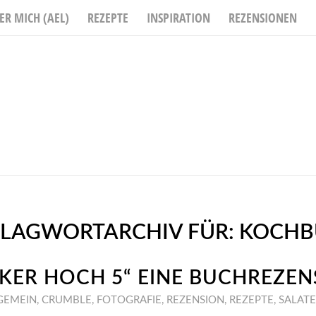
ER MICH (AEL)
REZEPTE
INSPIRATION
REZENSIONEN
LAGWORTARCHIV FÜR:
KOCHB
CKER HOCH 5“ EINE BUCHREZEN
GEMEIN
,
CRUMBLE
,
FOTOGRAFIE
,
REZENSION
,
REZEPTE
,
SALATE