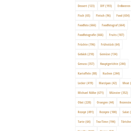
Dessert
(123)
DIY
(193)
Erdbeeren
Fisch
(65)
Fleisch
(96)
Food
(654)
Foodfoto
(666)
Foodfotograf
(664)
Foodfotografie
(666)
Fruits
(187)
Früchte
(196)
Frühstück
(64)
Gebäck
(210)
Gemüse
(134)
Genuss
(357)
Hauptgerichte
(244)
Kartoffeln
(88)
Kuchen
(244)
Lecker
(419)
Marzipan
(42)
Meat
(
Michael Nölke
(671)
Münster
(352)
Obst
(220)
Orangen
(44)
Rezensi
Rezept
(491)
Rezepte
(100)
Salat
(
Tarte
(64)
Tea-Time
(194)
Törtch