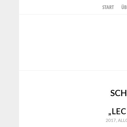
START
ÜB
SCH
„LE
2017
,
ALL