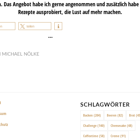
n. Das Angebot habe ich gerne angenommen und zusätzlich habe
Rezepte ausprobiert, die Lust auf mehr machen.
en
teilen
…
N
MICHAEL NÖLKE
t
SCHLAGWÖRTER
ssum
Backen
(204)
Beeren
(82)
Brot
(45
chutz
Challenge
(140)
Cheesecake
(48)
Coffeetime
(58)
Creme
(91)