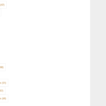
(47)
88)
on
(51)
57)
en
(69)