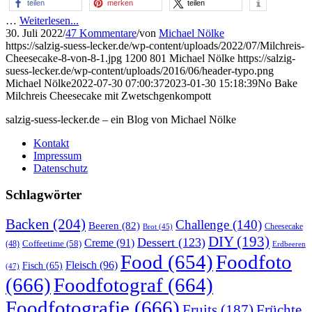
teilen
merken
teilen
…
Weiterlesen...
30. Juli 2022
/
47 Kommentare
/
von
Michael Nölke
https://salzig-suess-lecker.de/wp-content/uploads/2022/07/Milchreis-
Cheesecake-8-von-8-1.jpg
1200
801
Michael Nölke
https://salzig-
suess-lecker.de/wp-content/uploads/2016/06/header-typo.png
Michael Nölke
2022-07-30 07:00:37
2023-01-30 15:18:39
No Bake
Milchreis Cheesecake mit Zwetschgenkompott
salzig-suess-lecker.de – ein Blog von Michael Nölke
Kontakt
Impressum
Datenschutz
Schlagwörter
Backen
(204)
Challenge
(140)
Beeren
(82)
Brot
(45)
Cheesecake
DIY
(193)
Dessert
(123)
Creme
(91)
Coffeetime
(58)
(48)
Erdbeeren
Food
(654)
Foodfoto
Fleisch
(96)
Fisch
(65)
(47)
(666)
Foodfotograf
(664)
Foodfotografie
(666)
Früchte
Fruits
(187)