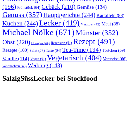
(196)
Gebäck
(210)
Gemüse
(134)
Frühstück
(64)
Genuss
(357)
Hauptgerichte
(244)
Kartoffeln
(88)
Lecker
(419)
Kuchen
(244)
Meat
(88)
Marzipan
(42)
Michael Nölke
(671)
Münster
(352)
Rezept
(491)
Obst
(220)
Rezension
(51)
Orangen
(44)
Tea-Time
(194)
Rezepte
(100)
Törtchen
(69)
Tarte
(64)
Salat
(57)
Vegetarisch
(404)
Vanille
(114)
Vorspeise
(66)
Vegan
(51)
Werbung
(143)
Weihnachten
(48)
SalzigSüssLecker bei Stockfood