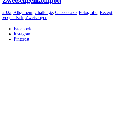
Zwetschgenkompott
2022
,
Allgemein
,
Challenge
,
Cheesecake
,
Fotografie
,
Rezept
,
Vegetarisch
,
Zwetschgen
Facebook
Instagram
Pinterest