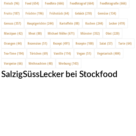
Fleisch
(96)
Food
(654)
Foodfoto
(666)
Foodfotograf
(664)
Foodfotografie
(666)
Fruits
(187)
Früchte
(196)
Frühstück
(64)
Gebäck
(210)
Gemüse
(134)
Genuss
(357)
Hauptgerichte
(244)
Kartoffeln
(88)
Kuchen
(244)
Lecker
(419)
Marzipan
(42)
Meat
(88)
Michael Nölke
(671)
Münster
(352)
Obst
(220)
Orangen
(44)
Rezension
(51)
Rezept
(491)
Rezepte
(100)
Salat
(57)
Tarte
(64)
Tea-Time
(194)
Törtchen
(69)
Vanille
(114)
Vegan
(51)
Vegetarisch
(404)
Vorspeise
(66)
Weihnachten
(48)
Werbung
(143)
SalzigSüssLecker bei Stockfood