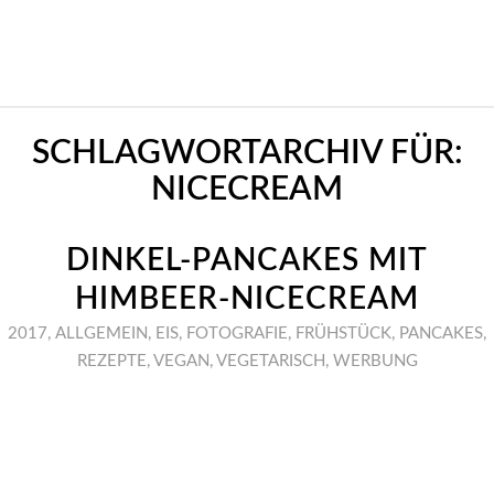
SCHLAGWORTARCHIV FÜR:
NICECREAM
DINKEL-PANCAKES MIT
HIMBEER-NICECREAM
2017
,
ALLGEMEIN
,
EIS
,
FOTOGRAFIE
,
FRÜHSTÜCK
,
PANCAKES
,
REZEPTE
,
VEGAN
,
VEGETARISCH
,
WERBUNG