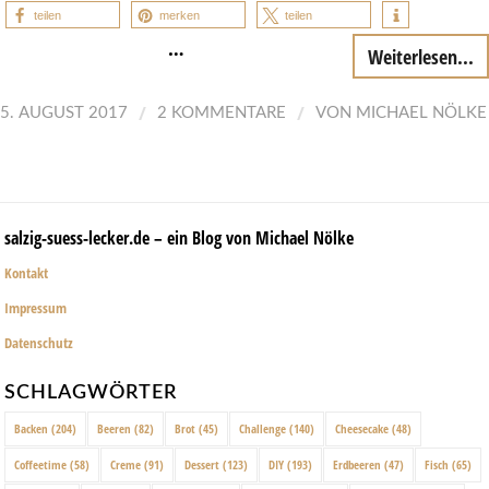
teilen
merken
teilen
…
Weiterlesen...
/
/
5. AUGUST 2017
2 KOMMENTARE
VON
MICHAEL NÖLKE
salzig-suess-lecker.de – ein Blog von Michael Nölke
Kontakt
Impressum
Datenschutz
SCHLAGWÖRTER
Backen
(204)
Beeren
(82)
Brot
(45)
Challenge
(140)
Cheesecake
(48)
Coffeetime
(58)
Creme
(91)
Dessert
(123)
DIY
(193)
Erdbeeren
(47)
Fisch
(65)