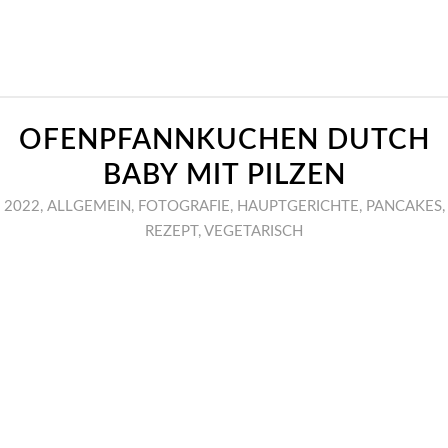
OFENPFANNKUCHEN DUTCH
BABY MIT PILZEN
2022
,
ALLGEMEIN
,
FOTOGRAFIE
,
HAUPTGERICHTE
,
PANCAKES
,
REZEPT
,
VEGETARISCH