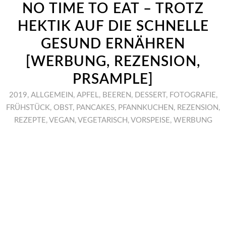
NO TIME TO EAT – TROTZ
HEKTIK AUF DIE SCHNELLE
GESUND ERNÄHREN
[WERBUNG, REZENSION,
PRSAMPLE]
2019
,
ALLGEMEIN
,
APFEL
,
BEEREN
,
DESSERT
,
FOTOGRAFIE
,
FRÜHSTÜCK
,
OBST
,
PANCAKES
,
PFANNKUCHEN
,
REZENSION
,
REZEPTE
,
VEGAN
,
VEGETARISCH
,
VORSPEISE
,
WERBUNG