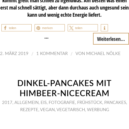
kommt greift man schnell zu irgendwas. Am besten was einen
erst mal schnell sättigt, aber dann durchaus auch ungesund sein
kann und wenig echte Energie liefert.
teilen
merken
teilen
…
Weiterlesen...
/
/
2. MÄRZ 2019
1 KOMMENTAR
VON
MICHAEL NÖLKE
DINKEL-PANCAKES MIT
HIMBEER-NICECREAM
2017
,
ALLGEMEIN
,
EIS
,
FOTOGRAFIE
,
FRÜHSTÜCK
,
PANCAKES
,
REZEPTE
,
VEGAN
,
VEGETARISCH
,
WERBUNG