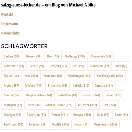
salzig-suess-lecker.de – ein Blog von Michael Nölke
Kontakt
Impressum
Datenschutz
SCHLAGWÖRTER
Backen
(204)
Beeren
(82)
Brot
(45)
Challenge
(140)
Cheesecake
(48)
Coffeetime
(58)
Creme
(91)
Dessert
(123)
DIY
(193)
Erdbeeren
(47)
Fisch
(65)
Fleisch
(96)
Food
(654)
Foodfoto
(666)
Foodfotograf
(664)
Foodfotografie
(666)
Fruits
(187)
Früchte
(196)
Frühstück
(64)
Gebäck
(210)
Gemüse
(134)
Genuss
(357)
Hauptgerichte
(244)
Kartoffeln
(88)
Kuchen
(244)
Lecker
(419)
Marzipan
(42)
Meat
(88)
Michael Nölke
(671)
Münster
(352)
Obst
(220)
Orangen
(44)
Rezension
(51)
Rezept
(491)
Rezepte
(100)
Salat
(57)
Tarte
(64)
Tea-Time
(194)
Törtchen
(69)
Vanille
(114)
Vegan
(51)
Vegetarisch
(404)