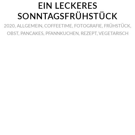
EIN LECKERES
SONNTAGSFRÜHSTÜCK
2020
,
ALLGEMEIN
,
COFFEETIME
,
FOTOGRAFIE
,
FRÜHSTÜCK
,
OBST
,
PANCAKES
,
PFANNKUCHEN
,
REZEPT
,
VEGETARISCH