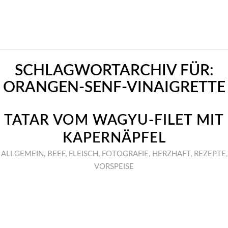
SCHLAGWORTARCHIV FÜR:
ORANGEN-SENF-VINAIGRETTE
TATAR VOM WAGYU-FILET MIT
KAPERNÄPFEL
ALLGEMEIN
,
BEEF
,
FLEISCH
,
FOTOGRAFIE
,
HERZHAFT
,
REZEPTE
,
VORSPEISE