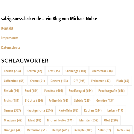
salzig-suess-lecker.de – ein Blog von Michael Nölke
Kontakt
Impressum
Datenschutz
SCHLAGWÖRTER
Backen
(204)
Beeren
(82)
Brot
(45)
Challenge
(140)
Cheesecake
(48)
Coffeetime
(58)
Creme
(91)
Dessert
(123)
DIY
(193)
Erdbeeren
(47)
Fisch
(65)
Fleisch
(96)
Food
(654)
Foodfoto
(666)
Foodfotograf
(664)
Foodfotografie
(666)
Fruits
(187)
Früchte
(196)
Frühstück
(64)
Gebäck
(210)
Gemüse
(134)
Genuss
(357)
Hauptgerichte
(244)
Kartoffeln
(88)
Kuchen
(244)
Lecker
(419)
Marzipan
(42)
Meat
(88)
Michael Nölke
(671)
Münster
(352)
Obst
(220)
Orangen
(44)
Rezension
(51)
Rezept
(491)
Rezepte
(100)
Salat
(57)
Tarte
(64)