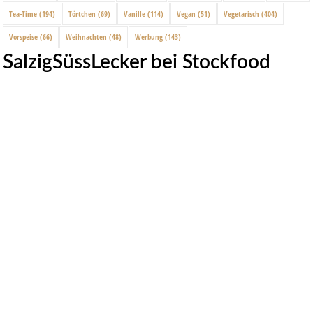
Tea-Time
(194)
Törtchen
(69)
Vanille
(114)
Vegan
(51)
Vegetarisch
(404)
Vorspeise
(66)
Weihnachten
(48)
Werbung
(143)
SalzigSüssLecker bei Stockfood