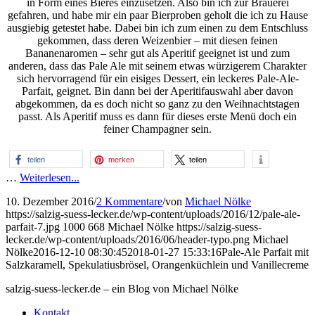
in Form eines Bieres einzusetzen. Also bin ich zur Brauerei
gefahren, und habe mir ein paar Bierproben geholt die ich zu Hause
ausgiebig getestet habe. Dabei bin ich zum einen zu dem Entschluss
gekommen, dass deren Weizenbier – mit diesen feinen
Bananenaromen – sehr gut als Aperitif geeignet ist und zum
anderen, dass das Pale Ale mit seinem etwas würzigerem Charakter
sich hervorragend für ein eisiges Dessert, ein leckeres Pale-Ale-
Parfait, geignet. Bin dann bei der Aperitifauswahl aber davon
abgekommen, da es doch nicht so ganz zu den Weihnachtstagen
passt. Als Aperitif muss es dann für dieses erste Menü doch ein
feiner Champagner sein.
teilen
merken
teilen
…
Weiterlesen...
10. Dezember 2016
/
2 Kommentare
/
von
Michael Nölke
https://salzig-suess-lecker.de/wp-content/uploads/2016/12/pale-ale-
parfait-7.jpg
1000
668
Michael Nölke
https://salzig-suess-
lecker.de/wp-content/uploads/2016/06/header-typo.png
Michael
Nölke
2016-12-10 08:30:45
2018-01-27 15:33:16
Pale-Ale Parfait mit
Salzkaramell, Spekulatiusbrösel, Orangenküchlein und Vanillecreme
salzig-suess-lecker.de – ein Blog von Michael Nölke
Kontakt