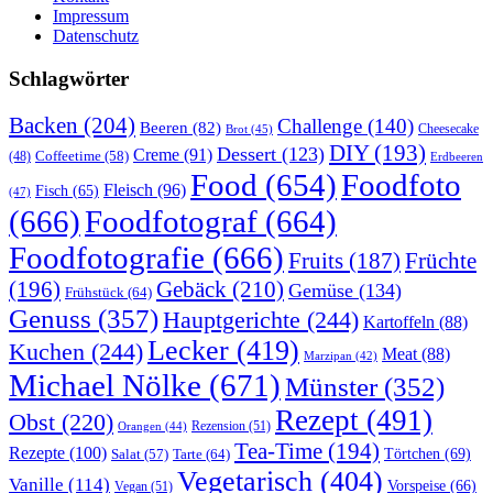
Impressum
Datenschutz
Schlagwörter
Backen
(204)
Challenge
(140)
Beeren
(82)
Brot
(45)
Cheesecake
DIY
(193)
Dessert
(123)
Creme
(91)
Coffeetime
(58)
(48)
Erdbeeren
Food
(654)
Foodfoto
Fleisch
(96)
Fisch
(65)
(47)
(666)
Foodfotograf
(664)
Foodfotografie
(666)
Früchte
Fruits
(187)
(196)
Gebäck
(210)
Gemüse
(134)
Frühstück
(64)
Genuss
(357)
Hauptgerichte
(244)
Kartoffeln
(88)
Lecker
(419)
Kuchen
(244)
Meat
(88)
Marzipan
(42)
Michael Nölke
(671)
Münster
(352)
Rezept
(491)
Obst
(220)
Rezension
(51)
Orangen
(44)
Tea-Time
(194)
Rezepte
(100)
Törtchen
(69)
Tarte
(64)
Salat
(57)
Vegetarisch
(404)
Vanille
(114)
Vorspeise
(66)
Vegan
(51)