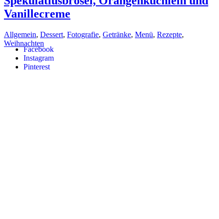
Spekulatiusbrösel, Orangenküchlein und
Vanillecreme
Allgemein
,
Dessert
,
Fotografie
,
Getränke
,
Menü
,
Rezepte
,
Weihnachten
Facebook
Instagram
Pinterest