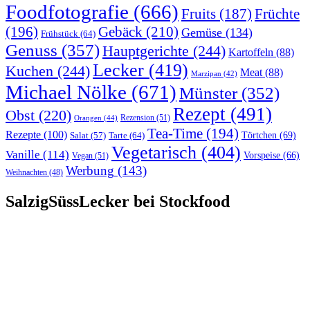
Foodfotografie
(666)
Früchte
Fruits
(187)
(196)
Gebäck
(210)
Gemüse
(134)
Frühstück
(64)
Genuss
(357)
Hauptgerichte
(244)
Kartoffeln
(88)
Lecker
(419)
Kuchen
(244)
Meat
(88)
Marzipan
(42)
Michael Nölke
(671)
Münster
(352)
Rezept
(491)
Obst
(220)
Rezension
(51)
Orangen
(44)
Tea-Time
(194)
Rezepte
(100)
Törtchen
(69)
Tarte
(64)
Salat
(57)
Vegetarisch
(404)
Vanille
(114)
Vorspeise
(66)
Vegan
(51)
Werbung
(143)
Weihnachten
(48)
SalzigSüssLecker bei Stockfood