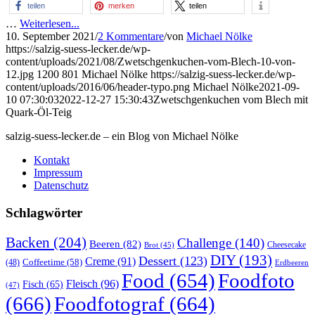
teilen
merken
teilen
…
Weiterlesen...
10. September 2021
/
2 Kommentare
/
von
Michael Nölke
https://salzig-suess-lecker.de/wp-
content/uploads/2021/08/Zwetschgenkuchen-vom-Blech-10-von-
12.jpg
1200
801
Michael Nölke
https://salzig-suess-lecker.de/wp-
content/uploads/2016/06/header-typo.png
Michael Nölke
2021-09-
10 07:30:03
2022-12-27 15:30:43
Zwetschgenkuchen vom Blech mit
Quark-Öl-Teig
salzig-suess-lecker.de – ein Blog von Michael Nölke
Kontakt
Impressum
Datenschutz
Schlagwörter
Backen
(204)
Challenge
(140)
Beeren
(82)
Brot
(45)
Cheesecake
DIY
(193)
Dessert
(123)
Creme
(91)
Coffeetime
(58)
(48)
Erdbeeren
Food
(654)
Foodfoto
Fleisch
(96)
Fisch
(65)
(47)
(666)
Foodfotograf
(664)