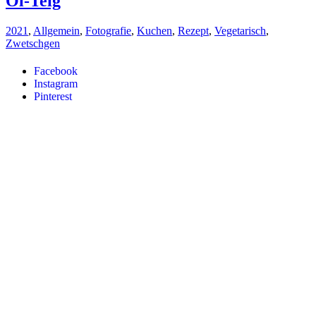
Öl-Teig
2021
,
Allgemein
,
Fotografie
,
Kuchen
,
Rezept
,
Vegetarisch
,
Zwetschgen
Facebook
Instagram
Pinterest