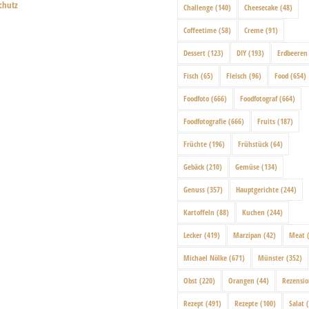
chutz
Challenge
(140)
Cheesecake
(48)
Coffeetime
(58)
Creme
(91)
Dessert
(123)
DIY
(193)
Erdbeeren
Fisch
(65)
Fleisch
(96)
Food
(654)
Foodfoto
(666)
Foodfotograf
(664)
Foodfotografie
(666)
Fruits
(187)
Früchte
(196)
Frühstück
(64)
Gebäck
(210)
Gemüse
(134)
Genuss
(357)
Hauptgerichte
(244)
Kartoffeln
(88)
Kuchen
(244)
Lecker
(419)
Marzipan
(42)
Meat
(
Michael Nölke
(671)
Münster
(352)
Obst
(220)
Orangen
(44)
Rezensi
Rezept
(491)
Rezepte
(100)
Salat
(