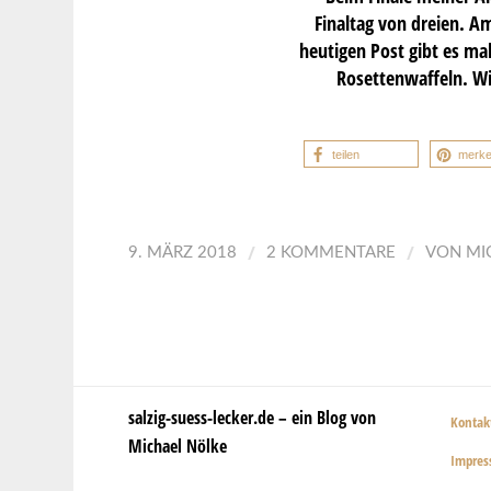
Finaltag von dreien. A
heutigen Post gibt es mal
Rosettenwaffeln. Wi
teilen
merk
/
/
9. MÄRZ 2018
2 KOMMENTARE
VON
MI
salzig-suess-lecker.de – ein Blog von
Kontak
Michael Nölke
Impre