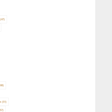
(47)
88)
on
(51)
57)