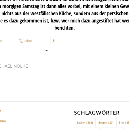
m morgigen Samstag ist dann alles vorbei, mit einem kleinen Ge
 nichts aus der westfälischen Küche, sondern aus der persischen.
e es dazu gekommen ist, bzw. wer mich dazu angestiftet hat we
berichten.
en
teilen
…
CHAEL NÖLKE
t
SCHLAGWÖRTER
ssum
Backen
(204)
Beeren
(82)
Brot
(45