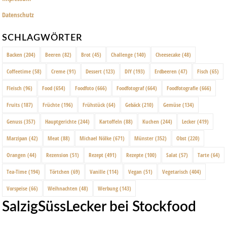
Datenschutz
SCHLAGWÖRTER
Backen
(204)
Beeren
(82)
Brot
(45)
Challenge
(140)
Cheesecake
(48)
Coffeetime
(58)
Creme
(91)
Dessert
(123)
DIY
(193)
Erdbeeren
(47)
Fisch
(65)
Fleisch
(96)
Food
(654)
Foodfoto
(666)
Foodfotograf
(664)
Foodfotografie
(666)
Fruits
(187)
Früchte
(196)
Frühstück
(64)
Gebäck
(210)
Gemüse
(134)
Genuss
(357)
Hauptgerichte
(244)
Kartoffeln
(88)
Kuchen
(244)
Lecker
(419)
Marzipan
(42)
Meat
(88)
Michael Nölke
(671)
Münster
(352)
Obst
(220)
Orangen
(44)
Rezension
(51)
Rezept
(491)
Rezepte
(100)
Salat
(57)
Tarte
(64)
Tea-Time
(194)
Törtchen
(69)
Vanille
(114)
Vegan
(51)
Vegetarisch
(404)
Vorspeise
(66)
Weihnachten
(48)
Werbung
(143)
SalzigSüssLecker bei Stockfood