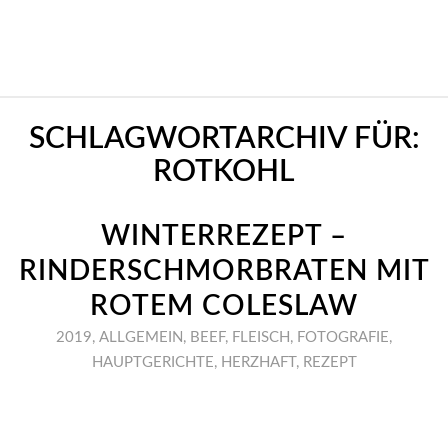
SCHLAGWORTARCHIV FÜR:
ROTKOHL
WINTERREZEPT –
RINDERSCHMORBRATEN MIT
ROTEM COLESLAW
2019
,
ALLGEMEIN
,
BEEF
,
FLEISCH
,
FOTOGRAFIE
,
HAUPTGERICHTE
,
HERZHAFT
,
REZEPT