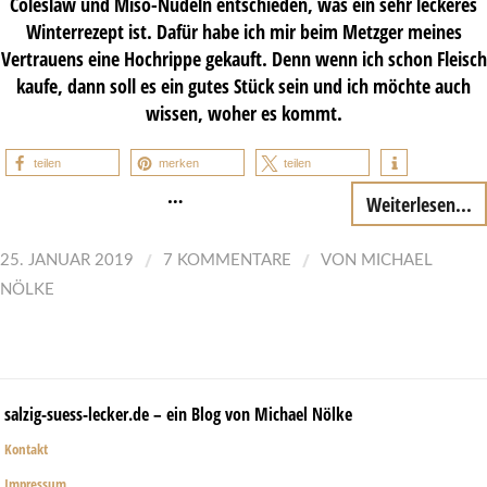
Coleslaw und Miso-Nudeln entschieden, was ein sehr leckeres
Winterrezept ist. Dafür habe ich mir beim Metzger meines
Vertrauens eine Hochrippe gekauft. Denn wenn ich schon Fleisch
kaufe, dann soll es ein gutes Stück sein und ich möchte auch
wissen, woher es kommt.
teilen
merken
teilen
…
Weiterlesen...
/
/
25. JANUAR 2019
7 KOMMENTARE
VON
MICHAEL
NÖLKE
salzig-suess-lecker.de – ein Blog von Michael Nölke
Kontakt
Impressum