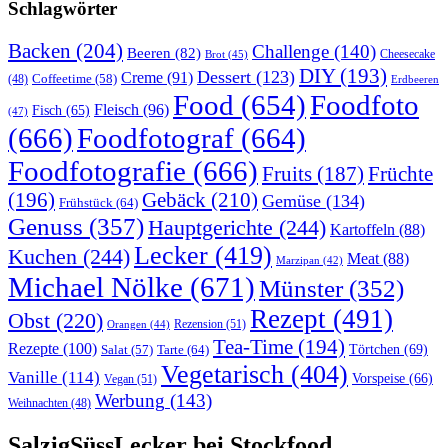
Schlagwörter
Backen
(204)
Challenge
(140)
Beeren
(82)
Brot
(45)
Cheesecake
DIY
(193)
Dessert
(123)
Creme
(91)
Coffeetime
(58)
(48)
Erdbeeren
Food
(654)
Foodfoto
Fleisch
(96)
Fisch
(65)
(47)
(666)
Foodfotograf
(664)
Foodfotografie
(666)
Früchte
Fruits
(187)
(196)
Gebäck
(210)
Gemüse
(134)
Frühstück
(64)
Genuss
(357)
Hauptgerichte
(244)
Kartoffeln
(88)
Lecker
(419)
Kuchen
(244)
Meat
(88)
Marzipan
(42)
Michael Nölke
(671)
Münster
(352)
Rezept
(491)
Obst
(220)
Rezension
(51)
Orangen
(44)
Tea-Time
(194)
Rezepte
(100)
Törtchen
(69)
Tarte
(64)
Salat
(57)
Vegetarisch
(404)
Vanille
(114)
Vorspeise
(66)
Vegan
(51)
Werbung
(143)
Weihnachten
(48)
SalzigSüssLecker bei Stockfood