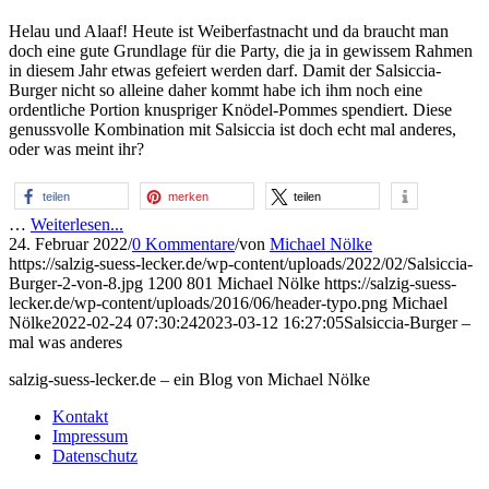
Helau und Alaaf! Heute ist Weiberfastnacht und da braucht man
doch eine gute Grundlage für die Party, die ja in gewissem Rahmen
in diesem Jahr etwas gefeiert werden darf. Damit der Salsiccia-
Burger nicht so alleine daher kommt habe ich ihm noch eine
ordentliche Portion knuspriger Knödel-Pommes spendiert. Diese
genussvolle Kombination mit Salsiccia ist doch echt mal anderes,
oder was meint ihr?
teilen
merken
teilen
…
Weiterlesen...
24. Februar 2022
/
0 Kommentare
/
von
Michael Nölke
https://salzig-suess-lecker.de/wp-content/uploads/2022/02/Salsiccia-
Burger-2-von-8.jpg
1200
801
Michael Nölke
https://salzig-suess-
lecker.de/wp-content/uploads/2016/06/header-typo.png
Michael
Nölke
2022-02-24 07:30:24
2023-03-12 16:27:05
Salsiccia-Burger –
mal was anderes
salzig-suess-lecker.de – ein Blog von Michael Nölke
Kontakt
Impressum
Datenschutz