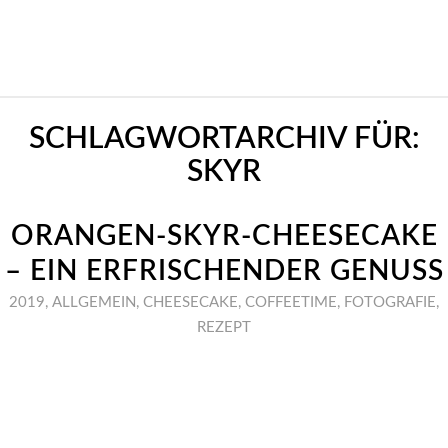
SCHLAGWORTARCHIV FÜR:
SKYR
ORANGEN-SKYR-CHEESECAKE
– EIN ERFRISCHENDER GENUSS
2019
,
ALLGEMEIN
,
CHEESECAKE
,
COFFEETIME
,
FOTOGRAFIE
,
REZEPT