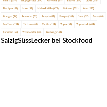
Genuss
(357)
Hauptgerichte
(244)
Kartoffeln
(88)
Kuchen
(244)
Lecker
(419)
Marzipan
(42)
Meat
(88)
Michael Nölke
(671)
Münster
(352)
Obst
(220)
Orangen
(44)
Rezension
(51)
Rezept
(491)
Rezepte
(100)
Salat
(57)
Tarte
(64)
Tea-Time
(194)
Törtchen
(69)
Vanille
(114)
Vegan
(51)
Vegetarisch
(404)
Vorspeise
(66)
Weihnachten
(48)
Werbung
(143)
SalzigSüssLecker bei Stockfood