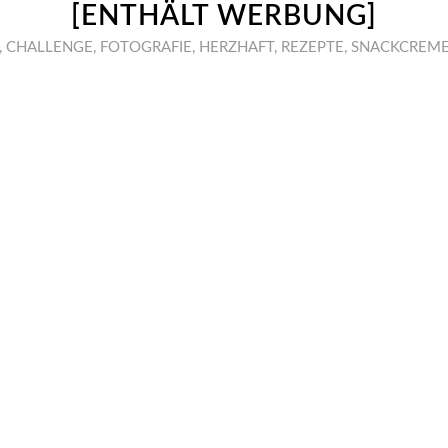
[ENTHÄLT WERBUNG]
,
CHALLENGE
,
FOTOGRAFIE
,
HERZHAFT
,
REZEPTE
,
SNACKCREM