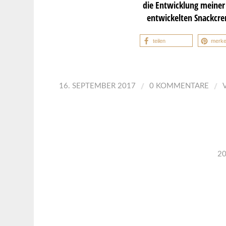
die Entwicklung meiner 
entwickelten Snackcre
teilen
merk
/
/
16. SEPTEMBER 2017
0 KOMMENTARE
2