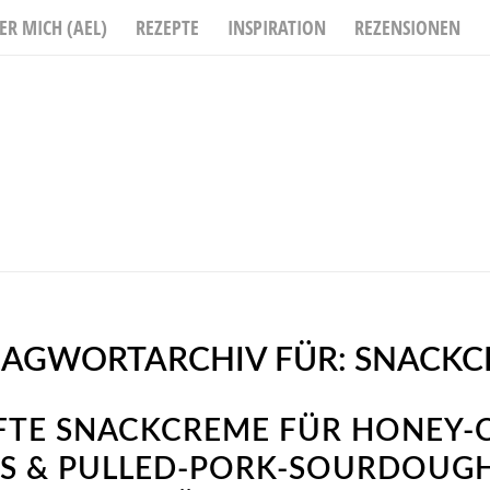
ER MICH (AEL)
REZEPTE
INSPIRATION
REZENSIONEN
LAGWORTARCHIV FÜR:
SNACKC
TE SNACKCREME FÜR HONEY-
S & PULLED-PORK-SOURDOUGH-