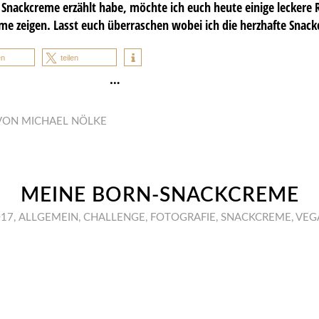
Snackcreme erzählt habe, möchte ich euch heute einige leckere 
me zeigen. Lasst euch überraschen wobei ich die herzhafte Snack
en
teilen
…
VON
MICHAEL NÖLKE
MEINE BORN-SNACKCREME
017
,
ALLGEMEIN
,
CHALLENGE
,
FOTOGRAFIE
,
SNACKCREME
,
VEG