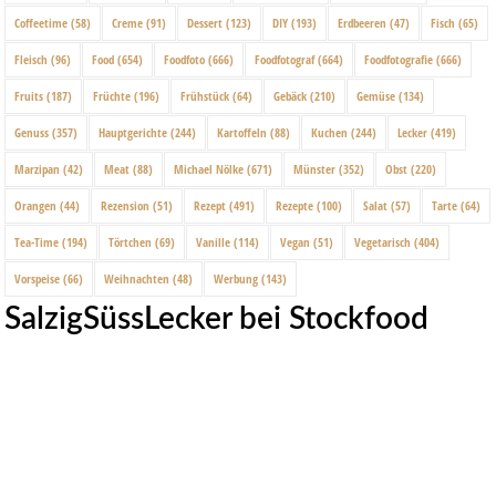
Coffeetime
(58)
Creme
(91)
Dessert
(123)
DIY
(193)
Erdbeeren
(47)
Fisch
(65)
Fleisch
(96)
Food
(654)
Foodfoto
(666)
Foodfotograf
(664)
Foodfotografie
(666)
Fruits
(187)
Früchte
(196)
Frühstück
(64)
Gebäck
(210)
Gemüse
(134)
Genuss
(357)
Hauptgerichte
(244)
Kartoffeln
(88)
Kuchen
(244)
Lecker
(419)
Marzipan
(42)
Meat
(88)
Michael Nölke
(671)
Münster
(352)
Obst
(220)
Orangen
(44)
Rezension
(51)
Rezept
(491)
Rezepte
(100)
Salat
(57)
Tarte
(64)
Tea-Time
(194)
Törtchen
(69)
Vanille
(114)
Vegan
(51)
Vegetarisch
(404)
Vorspeise
(66)
Weihnachten
(48)
Werbung
(143)
SalzigSüssLecker bei Stockfood