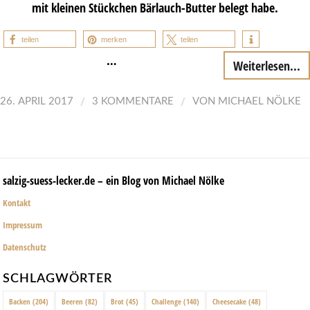
mit kleinen Stückchen Bärlauch-Butter belegt habe.
teilen
merken
teilen
…
Weiterlesen...
/
/
26. APRIL 2017
3 KOMMENTARE
VON
MICHAEL NÖLKE
salzig-suess-lecker.de – ein Blog von Michael Nölke
Kontakt
Impressum
Datenschutz
SCHLAGWÖRTER
Backen
(204)
Beeren
(82)
Brot
(45)
Challenge
(140)
Cheesecake
(48)