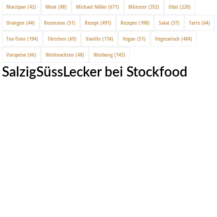
Marzipan
(42)
Meat
(88)
Michael Nölke
(671)
Münster
(352)
Obst
(220)
Orangen
(44)
Rezension
(51)
Rezept
(491)
Rezepte
(100)
Salat
(57)
Tarte
(64)
Tea-Time
(194)
Törtchen
(69)
Vanille
(114)
Vegan
(51)
Vegetarisch
(404)
Vorspeise
(66)
Weihnachten
(48)
Werbung
(143)
SalzigSüssLecker bei Stockfood