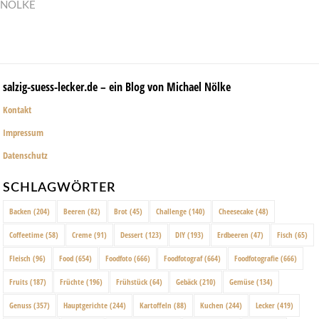
NÖLKE
salzig-suess-lecker.de – ein Blog von Michael Nölke
Kontakt
Impressum
Datenschutz
SCHLAGWÖRTER
Backen
(204)
Beeren
(82)
Brot
(45)
Challenge
(140)
Cheesecake
(48)
Coffeetime
(58)
Creme
(91)
Dessert
(123)
DIY
(193)
Erdbeeren
(47)
Fisch
(65)
Fleisch
(96)
Food
(654)
Foodfoto
(666)
Foodfotograf
(664)
Foodfotografie
(666)
Fruits
(187)
Früchte
(196)
Frühstück
(64)
Gebäck
(210)
Gemüse
(134)
Genuss
(357)
Hauptgerichte
(244)
Kartoffeln
(88)
Kuchen
(244)
Lecker
(419)