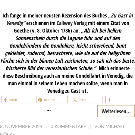
Ich fange in meiner neusten Rezension des Buches
„Zu Gast in
Venedig“
erschienen im
Callwey Verlag
mit einem Zitat von
Goethe (v. 8. Oktober 1786) an.
„Als ich bei hellem
Sonnenschein durch die Lagune fuhr und auf den
Gondelrändern die Gondoliere, leicht schwebend, bunt
gekleidet, rudernd, betrachtete, wie sie auf der hellgrünen
Fläche sich in der blauen Luft zeichneten, so sah ich das beste,
frischeste Bild der venezianischen Schule.“
Mich erinnerte
diese Beschreibung auch an meine Gondelfahrt in Venedig, die
man einmal in seinem Leben machen sollte, wenn man in
Venedig zu Gast ist.
teilen
merken
teilen
…
Weiterlesen...
/
/
8. NOVEMBER 2024
0 KOMMENTARE
VON
MICHAEL
NÖLKE