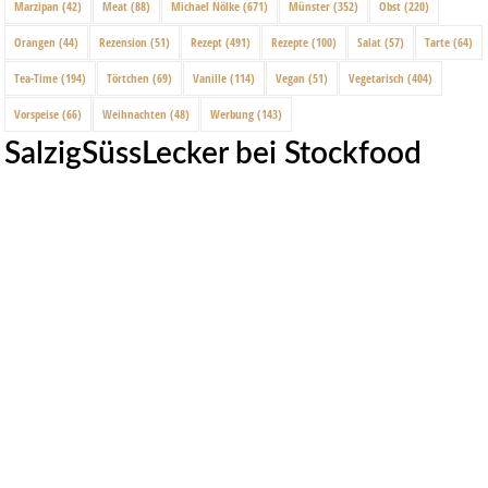
Marzipan
(42)
Meat
(88)
Michael Nölke
(671)
Münster
(352)
Obst
(220)
Orangen
(44)
Rezension
(51)
Rezept
(491)
Rezepte
(100)
Salat
(57)
Tarte
(64)
Tea-Time
(194)
Törtchen
(69)
Vanille
(114)
Vegan
(51)
Vegetarisch
(404)
Vorspeise
(66)
Weihnachten
(48)
Werbung
(143)
SalzigSüssLecker bei Stockfood