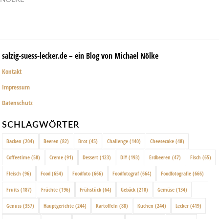
salzig-suess-lecker.de – ein Blog von Michael Nölke
Kontakt
Impressum
Datenschutz
SCHLAGWÖRTER
Backen
(204)
Beeren
(82)
Brot
(45)
Challenge
(140)
Cheesecake
(48)
Coffeetime
(58)
Creme
(91)
Dessert
(123)
DIY
(193)
Erdbeeren
(47)
Fisch
(65)
Fleisch
(96)
Food
(654)
Foodfoto
(666)
Foodfotograf
(664)
Foodfotografie
(666)
Fruits
(187)
Früchte
(196)
Frühstück
(64)
Gebäck
(210)
Gemüse
(134)
Genuss
(357)
Hauptgerichte
(244)
Kartoffeln
(88)
Kuchen
(244)
Lecker
(419)