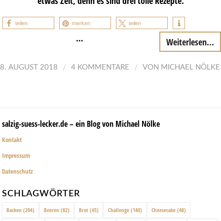
etwas Zeit, denn es sind drei tolle Rezepte.
teilen
merken
teilen
…
Weiterlesen...
/
/
8. AUGUST 2018
4 KOMMENTARE
VON
MICHAEL NÖLKE
salzig-suess-lecker.de – ein Blog von Michael Nölke
Kontakt
Impressum
Datenschutz
SCHLAGWÖRTER
Backen
(204)
Beeren
(82)
Brot
(45)
Challenge
(140)
Cheesecake
(48)