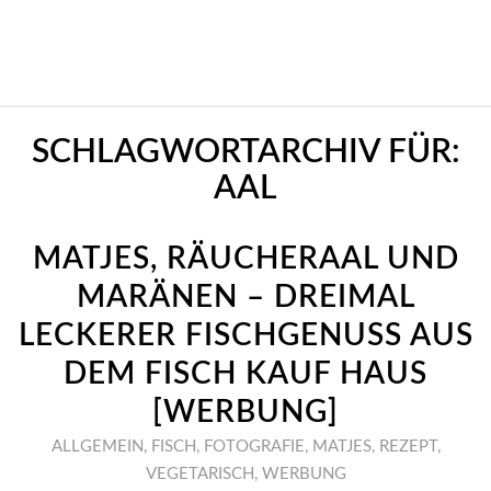
SCHLAGWORTARCHIV FÜR:
AAL
MATJES, RÄUCHERAAL UND
MARÄNEN – DREIMAL
LECKERER FISCHGENUSS AUS
DEM FISCH KAUF HAUS
[WERBUNG]
ALLGEMEIN
,
FISCH
,
FOTOGRAFIE
,
MATJES
,
REZEPT
,
VEGETARISCH
,
WERBUNG