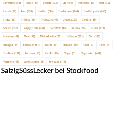
Coffeetime
(58)
Creme
(91)
Dessert
(123)
DIY
(193)
Erdbeeren
(47)
Fisch
(65)
Fleisch
(96)
Food
(654)
Foodfoto
(666)
Foodfotograf
(664)
Foodfotografie
(666)
Fruits
(187)
Früchte
(196)
Frühstück
(64)
Gebäck
(210)
Gemüse
(134)
Genuss
(357)
Hauptgerichte
(244)
Kartoffeln
(88)
Kuchen
(244)
Lecker
(419)
Marzipan
(42)
Meat
(88)
Michael Nölke
(671)
Münster
(352)
Obst
(220)
Orangen
(44)
Rezension
(51)
Rezept
(491)
Rezepte
(100)
Salat
(57)
Tarte
(64)
Tea-Time
(194)
Törtchen
(69)
Vanille
(114)
Vegan
(51)
Vegetarisch
(404)
Vorspeise
(66)
Weihnachten
(48)
Werbung
(143)
SalzigSüssLecker bei Stockfood