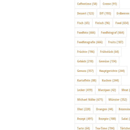
Coffeetime
(58)
Creme
(91)
Dessert
(123)
DIY
(193)
Erdbeeren
Fisch
(65)
Fleisch
(96)
Food
(654)
Foodfoto
(666)
Foodfotograf
(664)
Foodfotografie
(666)
Fruits
(187)
Früchte
(196)
Frühstück
(64)
Gebäck
(210)
Gemüse
(134)
Genuss
(357)
Hauptgerichte
(244)
Kartoffeln
(88)
Kuchen
(244)
Lecker
(419)
Marzipan
(42)
Meat
(
Michael Nölke
(671)
Münster
(352)
Obst
(220)
Orangen
(44)
Rezensi
Rezept
(491)
Rezepte
(100)
Salat
(
Tarte
(64)
Tea-Time
(194)
Törtch