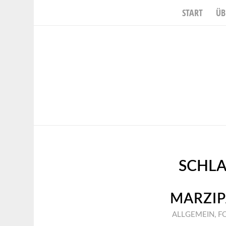
START
ÜB
SCHL
MARZIP
ALLGEMEIN
,
F