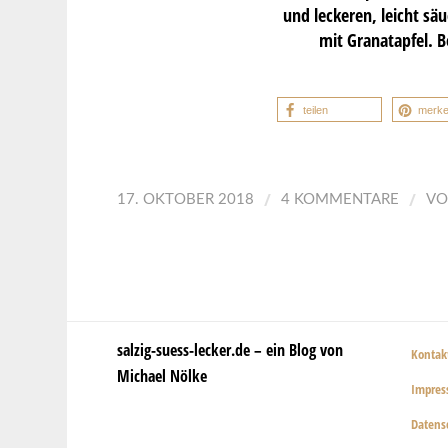
und leckeren, leicht s
mit Granatapfel. B
teilen
merk
/
/
17. OKTOBER 2018
4 KOMMENTARE
V
salzig-suess-lecker.de – ein Blog von
Kontak
Michael Nölke
Impre
Datens