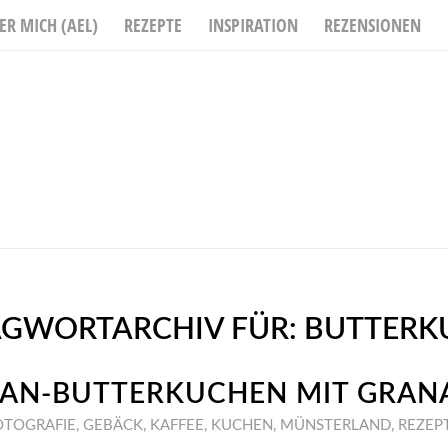
ER MICH (AEL)
REZEPTE
INSPIRATION
REZENSIONEN
AGWORTARCHIV FÜR:
BUTTERK
AN-BUTTERKUCHEN MIT GRAN
OTOGRAFIE
,
GEBÄCK
,
KAFFEE
,
KUCHEN
,
MÜNSTERLAND
,
REZEP