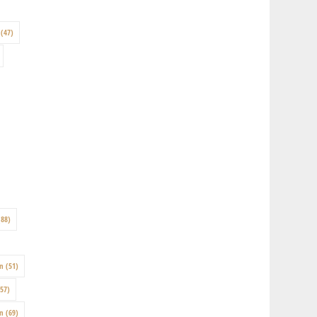
(47)
88)
on
(51)
57)
en
(69)