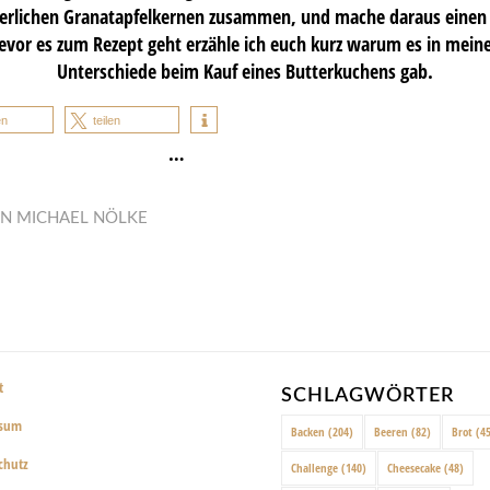
äuerlichen Granatapfelkernen zusammen, und mache daraus eine
evor es zum Rezept geht erzähle ich euch kurz warum es in mein
Unterschiede beim Kauf eines Butterkuchens gab.
en
teilen
…
ON
MICHAEL NÖLKE
t
SCHLAGWÖRTER
ssum
Backen
(204)
Beeren
(82)
Brot
(45
chutz
Challenge
(140)
Cheesecake
(48)