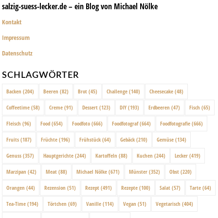
salzig-suess-lecker.de – ein Blog von Michael Nölke
Kontakt
Impressum
Datenschutz
SCHLAGWÖRTER
Backen
(204)
Beeren
(82)
Brot
(45)
Challenge
(140)
Cheesecake
(48)
Coffeetime
(58)
Creme
(91)
Dessert
(123)
DIY
(193)
Erdbeeren
(47)
Fisch
(65)
Fleisch
(96)
Food
(654)
Foodfoto
(666)
Foodfotograf
(664)
Foodfotografie
(666)
Fruits
(187)
Früchte
(196)
Frühstück
(64)
Gebäck
(210)
Gemüse
(134)
Genuss
(357)
Hauptgerichte
(244)
Kartoffeln
(88)
Kuchen
(244)
Lecker
(419)
Marzipan
(42)
Meat
(88)
Michael Nölke
(671)
Münster
(352)
Obst
(220)
Orangen
(44)
Rezension
(51)
Rezept
(491)
Rezepte
(100)
Salat
(57)
Tarte
(64)
Tea-Time
(194)
Törtchen
(69)
Vanille
(114)
Vegan
(51)
Vegetarisch
(404)