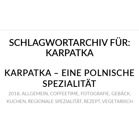
SCHLAGWORTARCHIV FÜR:
KARPATKA
KARPATKA – EINE POLNISCHE
SPEZIALITÄT
2018
,
ALLGEMEIN
,
COFFEETIME
,
FOTOGRAFIE
,
GEBÄCK
,
KUCHEN
,
REGIONALE SPEZIALITÄT
,
REZEPT
,
VEGETARISCH