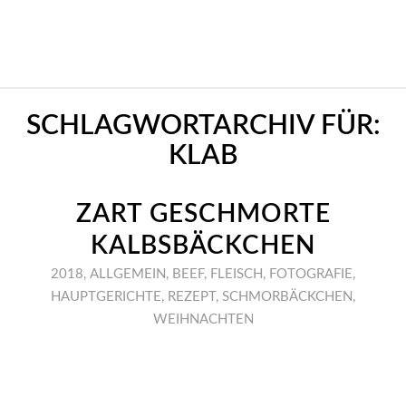
SCHLAGWORTARCHIV FÜR:
KLAB
ZART GESCHMORTE
KALBSBÄCKCHEN
2018
,
ALLGEMEIN
,
BEEF
,
FLEISCH
,
FOTOGRAFIE
,
HAUPTGERICHTE
,
REZEPT
,
SCHMORBÄCKCHEN
,
WEIHNACHTEN