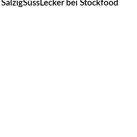
SalzigSüssLecker bei Stockfood