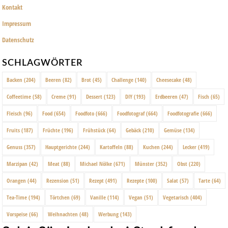
Kontakt
Impressum
Datenschutz
SCHLAGWÖRTER
Backen
(204)
Beeren
(82)
Brot
(45)
Challenge
(140)
Cheesecake
(48)
Coffeetime
(58)
Creme
(91)
Dessert
(123)
DIY
(193)
Erdbeeren
(47)
Fisch
(65)
Fleisch
(96)
Food
(654)
Foodfoto
(666)
Foodfotograf
(664)
Foodfotografie
(666)
Fruits
(187)
Früchte
(196)
Frühstück
(64)
Gebäck
(210)
Gemüse
(134)
Genuss
(357)
Hauptgerichte
(244)
Kartoffeln
(88)
Kuchen
(244)
Lecker
(419)
Marzipan
(42)
Meat
(88)
Michael Nölke
(671)
Münster
(352)
Obst
(220)
Orangen
(44)
Rezension
(51)
Rezept
(491)
Rezepte
(100)
Salat
(57)
Tarte
(64)
Tea-Time
(194)
Törtchen
(69)
Vanille
(114)
Vegan
(51)
Vegetarisch
(404)
Vorspeise
(66)
Weihnachten
(48)
Werbung
(143)