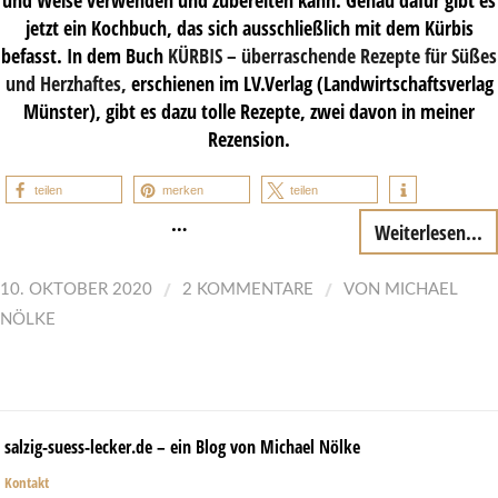
jetzt ein Kochbuch, das sich ausschließlich mit dem Kürbis
befasst. In dem Buch
KÜRBIS
– überraschende Rezepte für Süßes
und Herzhaftes,
erschienen im LV.Verlag (Landwirtschaftsverlag
Münster), gibt es dazu tolle Rezepte, zwei davon in meiner
Rezension.
teilen
merken
teilen
…
Weiterlesen...
/
/
10. OKTOBER 2020
2 KOMMENTARE
VON
MICHAEL
NÖLKE
salzig-suess-lecker.de – ein Blog von Michael Nölke
Kontakt