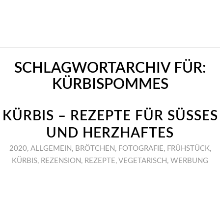
SCHLAGWORTARCHIV FÜR:
KÜRBISPOMMES
KÜRBIS – REZEPTE FÜR SÜSSES
UND HERZHAFTES
2020
,
ALLGEMEIN
,
BRÖTCHEN
,
FOTOGRAFIE
,
FRÜHSTÜCK
,
KÜRBIS
,
REZENSION
,
REZEPTE
,
VEGETARISCH
,
WERBUNG