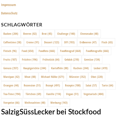
Impressum
Datenschutz
SCHLAGWÖRTER
Backen
(204)
Beeren
(82)
Brot
(45)
Challenge
(140)
Cheesecake
(48)
Coffeetime
(58)
Creme
(91)
Dessert
(123)
DIY
(193)
Erdbeeren
(47)
Fisch
(65)
Fleisch
(96)
Food
(654)
Foodfoto
(666)
Foodfotograf
(664)
Foodfotografie
(666)
Fruits
(187)
Früchte
(196)
Frühstück
(64)
Gebäck
(210)
Gemüse
(134)
Genuss
(357)
Hauptgerichte
(244)
Kartoffeln
(88)
Kuchen
(244)
Lecker
(419)
Marzipan
(42)
Meat
(88)
Michael Nölke
(671)
Münster
(352)
Obst
(220)
Orangen
(44)
Rezension
(51)
Rezept
(491)
Rezepte
(100)
Salat
(57)
Tarte
(64)
Tea-Time
(194)
Törtchen
(69)
Vanille
(114)
Vegan
(51)
Vegetarisch
(404)
Vorspeise
(66)
Weihnachten
(48)
Werbung
(143)
SalzigSüssLecker bei Stockfood