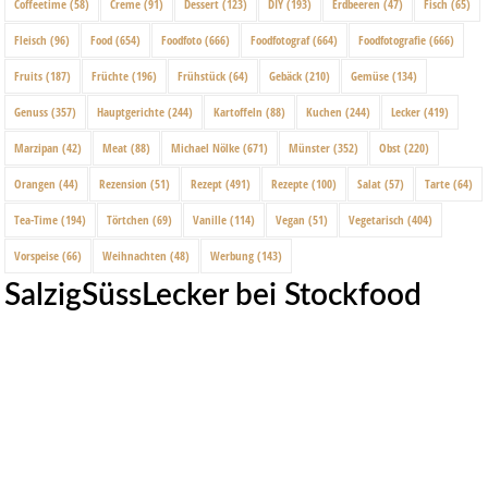
Coffeetime
(58)
Creme
(91)
Dessert
(123)
DIY
(193)
Erdbeeren
(47)
Fisch
(65)
Fleisch
(96)
Food
(654)
Foodfoto
(666)
Foodfotograf
(664)
Foodfotografie
(666)
Fruits
(187)
Früchte
(196)
Frühstück
(64)
Gebäck
(210)
Gemüse
(134)
Genuss
(357)
Hauptgerichte
(244)
Kartoffeln
(88)
Kuchen
(244)
Lecker
(419)
Marzipan
(42)
Meat
(88)
Michael Nölke
(671)
Münster
(352)
Obst
(220)
Orangen
(44)
Rezension
(51)
Rezept
(491)
Rezepte
(100)
Salat
(57)
Tarte
(64)
Tea-Time
(194)
Törtchen
(69)
Vanille
(114)
Vegan
(51)
Vegetarisch
(404)
Vorspeise
(66)
Weihnachten
(48)
Werbung
(143)
SalzigSüssLecker bei Stockfood