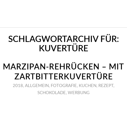
SCHLAGWORTARCHIV FÜR:
KUVERTÜRE
MARZIPAN-REHRÜCKEN – MIT
ZARTBITTERKUVERTÜRE
2018
,
ALLGEMEIN
,
FOTOGRAFIE
,
KUCHEN
,
REZEPT
,
SCHOKOLADE
,
WERBUNG