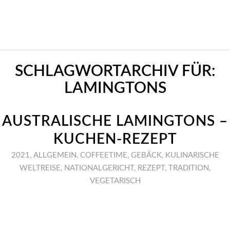
SCHLAGWORTARCHIV FÜR:
LAMINGTONS
AUSTRALISCHE LAMINGTONS –
KUCHEN-REZEPT
2021
,
ALLGEMEIN
,
COFFEETIME
,
GEBÄCK
,
KULINARISCHE
WELTREISE
,
NATIONALGERICHT
,
REZEPT
,
TRADITION
,
VEGETARISCH