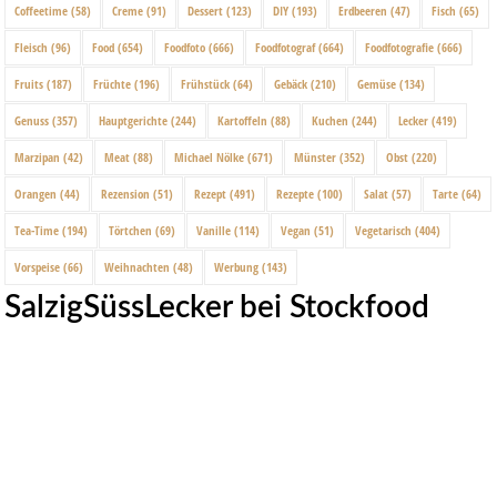
Coffeetime
(58)
Creme
(91)
Dessert
(123)
DIY
(193)
Erdbeeren
(47)
Fisch
(65)
Fleisch
(96)
Food
(654)
Foodfoto
(666)
Foodfotograf
(664)
Foodfotografie
(666)
Fruits
(187)
Früchte
(196)
Frühstück
(64)
Gebäck
(210)
Gemüse
(134)
Genuss
(357)
Hauptgerichte
(244)
Kartoffeln
(88)
Kuchen
(244)
Lecker
(419)
Marzipan
(42)
Meat
(88)
Michael Nölke
(671)
Münster
(352)
Obst
(220)
Orangen
(44)
Rezension
(51)
Rezept
(491)
Rezepte
(100)
Salat
(57)
Tarte
(64)
Tea-Time
(194)
Törtchen
(69)
Vanille
(114)
Vegan
(51)
Vegetarisch
(404)
Vorspeise
(66)
Weihnachten
(48)
Werbung
(143)
SalzigSüssLecker bei Stockfood