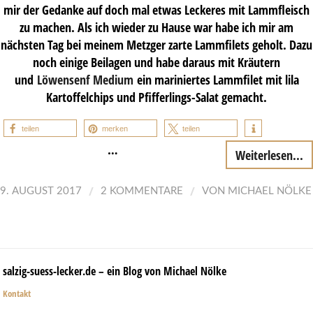
mir der Gedanke auf doch mal etwas Leckeres mit Lammfleisch
zu machen. Als ich wieder zu Hause war habe ich mir am
nächsten Tag bei meinem Metzger zarte Lammfilets geholt. Dazu
noch einige Beilagen und habe daraus mit Kräutern
und
Löwensenf
Medium
ein mariniertes Lammfilet mit lila
Kartoffelchips und Pfifferlings-Salat gemacht.
teilen
merken
teilen
…
Weiterlesen...
/
/
9. AUGUST 2017
2 KOMMENTARE
VON
MICHAEL NÖLKE
salzig-suess-lecker.de – ein Blog von Michael Nölke
Kontakt