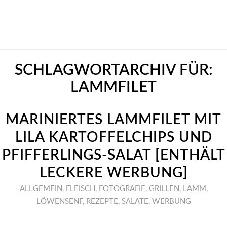
SCHLAGWORTARCHIV FÜR:
LAMMFILET
MARINIERTES LAMMFILET MIT
LILA KARTOFFELCHIPS UND
PFIFFERLINGS-SALAT [ENTHÄLT
LECKERE WERBUNG]
ALLGEMEIN
,
FLEISCH
,
FOTOGRAFIE
,
GRILLEN
,
LAMM
,
LÖWENSENF
,
REZEPTE
,
SALATE
,
WERBUNG