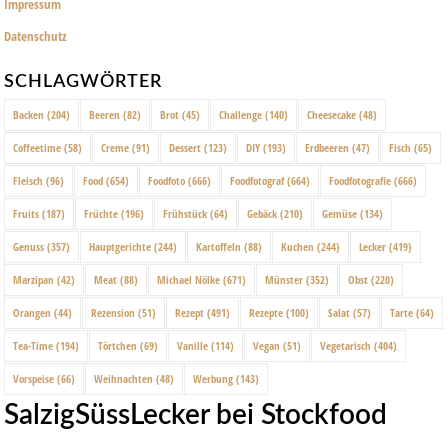
Impressum
Datenschutz
SCHLAGWÖRTER
Backen
(204)
Beeren
(82)
Brot
(45)
Challenge
(140)
Cheesecake
(48)
Coffeetime
(58)
Creme
(91)
Dessert
(123)
DIY
(193)
Erdbeeren
(47)
Fisch
(65)
Fleisch
(96)
Food
(654)
Foodfoto
(666)
Foodfotograf
(664)
Foodfotografie
(666)
Fruits
(187)
Früchte
(196)
Frühstück
(64)
Gebäck
(210)
Gemüse
(134)
Genuss
(357)
Hauptgerichte
(244)
Kartoffeln
(88)
Kuchen
(244)
Lecker
(419)
Marzipan
(42)
Meat
(88)
Michael Nölke
(671)
Münster
(352)
Obst
(220)
Orangen
(44)
Rezension
(51)
Rezept
(491)
Rezepte
(100)
Salat
(57)
Tarte
(64)
Tea-Time
(194)
Törtchen
(69)
Vanille
(114)
Vegan
(51)
Vegetarisch
(404)
Vorspeise
(66)
Weihnachten
(48)
Werbung
(143)
SalzigSüssLecker bei Stockfood