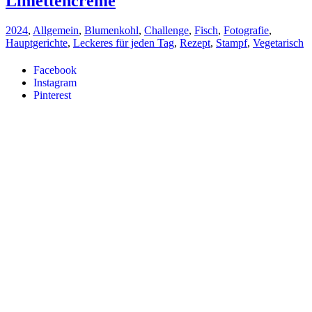
Limettencreme
2024
,
Allgemein
,
Blumenkohl
,
Challenge
,
Fisch
,
Fotografie
,
Hauptgerichte
,
Leckeres für jeden Tag
,
Rezept
,
Stampf
,
Vegetarisch
Facebook
Instagram
Pinterest