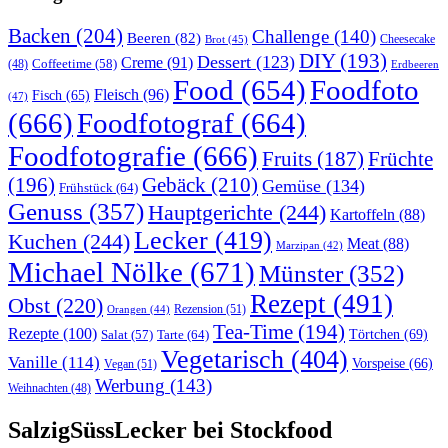
Backen
(204)
Challenge
(140)
Beeren
(82)
Brot
(45)
Cheesecake
DIY
(193)
Dessert
(123)
Creme
(91)
Coffeetime
(58)
(48)
Erdbeeren
Food
(654)
Foodfoto
Fleisch
(96)
Fisch
(65)
(47)
(666)
Foodfotograf
(664)
Foodfotografie
(666)
Früchte
Fruits
(187)
(196)
Gebäck
(210)
Gemüse
(134)
Frühstück
(64)
Genuss
(357)
Hauptgerichte
(244)
Kartoffeln
(88)
Lecker
(419)
Kuchen
(244)
Meat
(88)
Marzipan
(42)
Michael Nölke
(671)
Münster
(352)
Rezept
(491)
Obst
(220)
Rezension
(51)
Orangen
(44)
Tea-Time
(194)
Rezepte
(100)
Törtchen
(69)
Tarte
(64)
Salat
(57)
Vegetarisch
(404)
Vanille
(114)
Vorspeise
(66)
Vegan
(51)
Werbung
(143)
Weihnachten
(48)
SalzigSüssLecker bei Stockfood