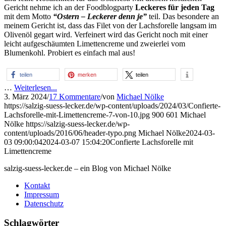
Gericht nehme ich an der Foodblogparty
Leckeres für jeden Tag
mit dem Motto
“Ostern – Leckerer denn je”
teil. Das besondere an
meinem Gericht ist, dass das Filet von der Lachsforelle langsam im
Olivenöl gegart wird. Verfeinert wird das Gericht noch mit einer
leicht aufgeschäumten Limettencreme und zweierlei vom
Blumenkohl. Probiert es einfach mal aus!
teilen
merken
teilen
…
Weiterlesen...
3. März 2024
/
17 Kommentare
/
von
Michael Nölke
https://salzig-suess-lecker.de/wp-content/uploads/2024/03/Confierte-
Lachsforelle-mit-Limettencreme-7-von-10.jpg
900
601
Michael
Nölke
https://salzig-suess-lecker.de/wp-
content/uploads/2016/06/header-typo.png
Michael Nölke
2024-03-
03 09:00:04
2024-03-07 15:04:20
Confierte Lachsforelle mit
Limettencreme
salzig-suess-lecker.de – ein Blog von Michael Nölke
Kontakt
Impressum
Datenschutz
Schlagwörter