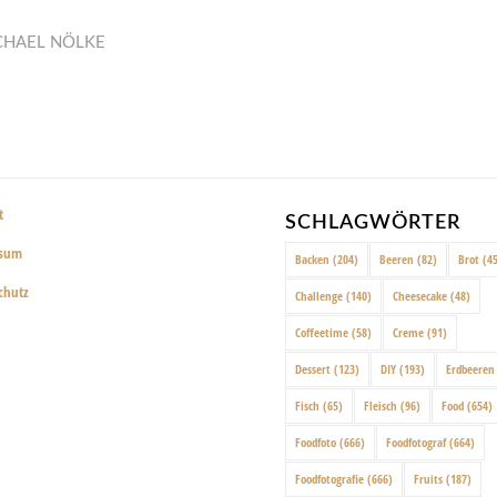
CHAEL NÖLKE
t
SCHLAGWÖRTER
ssum
Backen
(204)
Beeren
(82)
Brot
(45
chutz
Challenge
(140)
Cheesecake
(48)
Coffeetime
(58)
Creme
(91)
Dessert
(123)
DIY
(193)
Erdbeeren
Fisch
(65)
Fleisch
(96)
Food
(654)
Foodfoto
(666)
Foodfotograf
(664)
Foodfotografie
(666)
Fruits
(187)