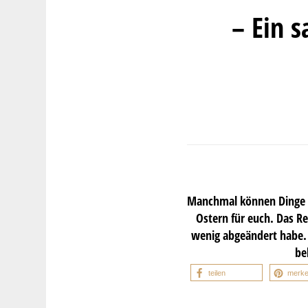
– Ein 
Manchmal können Dinge s
Ostern für euch. Das Re
wenig abgeändert habe. D
be
teilen
merk