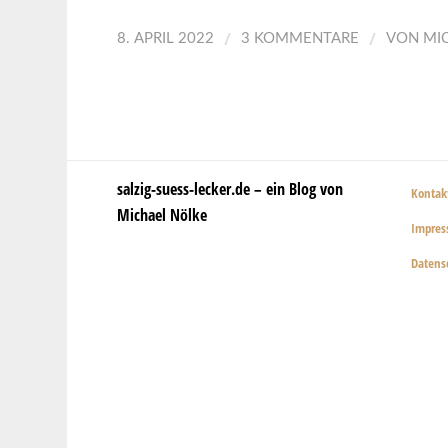
/
/
8. APRIL 2022
3 KOMMENTARE
VON
MI
salzig-suess-lecker.de – ein Blog von
Kontak
Michael Nölke
Impre
Datens