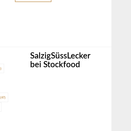
SalzigSüssLecker
bei Stockfood
)
(47)