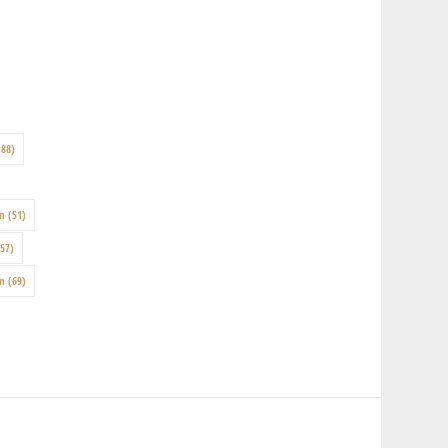
88)
on
(51)
57)
en
(69)