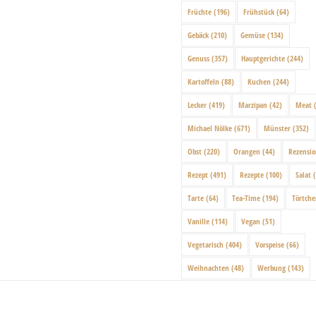
Früchte
(196)
Frühstück
(64)
Gebäck
(210)
Gemüse
(134)
Genuss
(357)
Hauptgerichte
(244)
Kartoffeln
(88)
Kuchen
(244)
Lecker
(419)
Marzipan
(42)
Meat
(
Michael Nölke
(671)
Münster
(352)
Obst
(220)
Orangen
(44)
Rezensi
Rezept
(491)
Rezepte
(100)
Salat
(
Tarte
(64)
Tea-Time
(194)
Törtch
Vanille
(114)
Vegan
(51)
Vegetarisch
(404)
Vorspeise
(66)
Weihnachten
(48)
Werbung
(143)