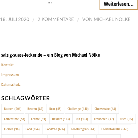
…
Weiterlesen...
/
/
18. JULI 2020
2 KOMMENTARE
VON
MICHAEL NÖLKE
salzig-suess-lecker.de – ein Blog von Michael Nölke
Kontakt
Impressum
Datenschutz
SCHLAGWÖRTER
Backen
(204)
Beeren
(82)
Brot
(45)
Challenge
(140)
Cheesecake
(48)
Coffeetime
(58)
Creme
(91)
Dessert
(123)
DIY
(193)
Erdbeeren
(47)
Fisch
(65)
Fleisch
(96)
Food
(654)
Foodfoto
(666)
Foodfotograf
(664)
Foodfotografie
(666)