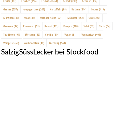
Fruits
(187)
Früchte
(196)
Frühstück
(64)
Gebäck
(210)
Gemüse
(134)
Genuss
(357)
Hauptgerichte
(244)
Kartoffeln
(88)
Kuchen
(244)
Lecker
(419)
Marzipan
(42)
Meat
(88)
Michael Nölke
(671)
Münster
(352)
Obst
(220)
Orangen
(44)
Rezension
(51)
Rezept
(491)
Rezepte
(100)
Salat
(57)
Tarte
(64)
Tea-Time
(194)
Törtchen
(69)
Vanille
(114)
Vegan
(51)
Vegetarisch
(404)
Vorspeise
(66)
Weihnachten
(48)
Werbung
(143)
SalzigSüssLecker bei Stockfood