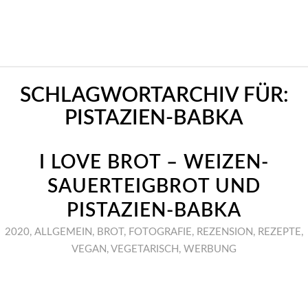
SCHLAGWORTARCHIV FÜR:
PISTAZIEN-BABKA
I LOVE BROT – WEIZEN-
SAUERTEIGBROT UND
PISTAZIEN-BABKA
2020
,
ALLGEMEIN
,
BROT
,
FOTOGRAFIE
,
REZENSION
,
REZEPTE
,
VEGAN
,
VEGETARISCH
,
WERBUNG