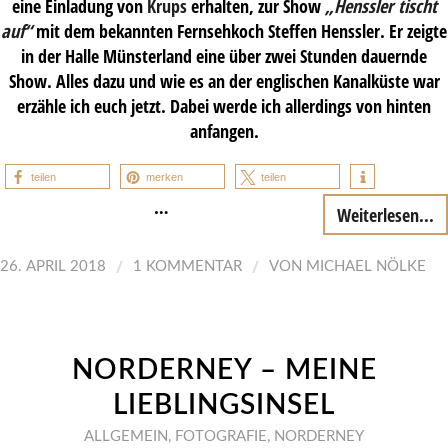
eine Einladung von
Krups
erhalten, zur Show
„Henssler tischt
auf“
mit dem bekannten Fernsehkoch Steffen Henssler. Er zeigte
in der Halle Münsterland eine über zwei Stunden dauernde
Show. Alles dazu und wie es an der englischen Kanalküste war
erzähle ich euch jetzt. Dabei werde ich allerdings von hinten
anfangen.
teilen
merken
teilen
…
Weiterlesen...
/
/
26. APRIL 2018
1 KOMMENTAR
VON
MICHAEL NÖLKE
NORDERNEY – MEINE
LIEBLINGSINSEL
ALLGEMEIN
,
FOTOGRAFIE
,
NORDERNEY