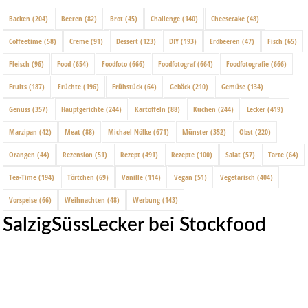
Backen
(204)
Beeren
(82)
Brot
(45)
Challenge
(140)
Cheesecake
(48)
Coffeetime
(58)
Creme
(91)
Dessert
(123)
DIY
(193)
Erdbeeren
(47)
Fisch
(65)
Fleisch
(96)
Food
(654)
Foodfoto
(666)
Foodfotograf
(664)
Foodfotografie
(666)
Fruits
(187)
Früchte
(196)
Frühstück
(64)
Gebäck
(210)
Gemüse
(134)
Genuss
(357)
Hauptgerichte
(244)
Kartoffeln
(88)
Kuchen
(244)
Lecker
(419)
Marzipan
(42)
Meat
(88)
Michael Nölke
(671)
Münster
(352)
Obst
(220)
Orangen
(44)
Rezension
(51)
Rezept
(491)
Rezepte
(100)
Salat
(57)
Tarte
(64)
Tea-Time
(194)
Törtchen
(69)
Vanille
(114)
Vegan
(51)
Vegetarisch
(404)
Vorspeise
(66)
Weihnachten
(48)
Werbung
(143)
SalzigSüssLecker bei Stockfood