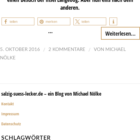
anderen.
teilen
merken
teilen
…
Weiterlesen...
/
/
5. OKTOBER 2016
2 KOMMENTARE
VON
MICHAEL
NÖLKE
salzig-suess-lecker.de – ein Blog von Michael Nölke
Kontakt
Impressum
Datenschutz
SCHLAGWÖRTER