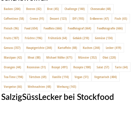
Backen
(204)
Beeren
(82)
Brot
(45)
Challenge
(140)
Cheesecake
(48)
Coffeetime
(58)
Creme
(91)
Dessert
(123)
DIY
(193)
Erdbeeren
(47)
Fisch
(65)
Fleisch
(96)
Food
(654)
Foodfoto
(666)
Foodfotograf
(664)
Foodfotografie
(666)
Fruits
(187)
Früchte
(196)
Frühstück
(64)
Gebäck
(210)
Gemüse
(134)
Genuss
(357)
Hauptgerichte
(244)
Kartoffeln
(88)
Kuchen
(244)
Lecker
(419)
Marzipan
(42)
Meat
(88)
Michael Nölke
(671)
Münster
(352)
Obst
(220)
Orangen
(44)
Rezension
(51)
Rezept
(491)
Rezepte
(100)
Salat
(57)
Tarte
(64)
Tea-Time
(194)
Törtchen
(69)
Vanille
(114)
Vegan
(51)
Vegetarisch
(404)
Vorspeise
(66)
Weihnachten
(48)
Werbung
(143)
SalzigSüssLecker bei Stockfood