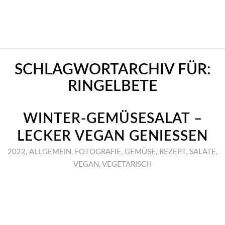
SCHLAGWORTARCHIV FÜR:
RINGELBETE
WINTER-GEMÜSESALAT –
LECKER VEGAN GENIESSEN
2022
,
ALLGEMEIN
,
FOTOGRAFIE
,
GEMÜSE
,
REZEPT
,
SALATE
,
VEGAN
,
VEGETARISCH