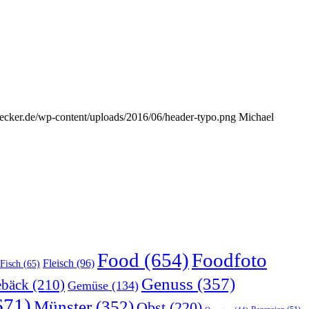
s-lecker.de/wp-content/uploads/2016/06/header-typo.png
Michael
Food
(654)
Foodfoto
Fleisch
(96)
Fisch
(65)
Genuss
(357)
bäck
(210)
Gemüse
(134)
671)
Münster
(352)
Obst
(220)