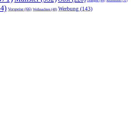
Rezension
(51)
Orangen
(44)
4)
Werbung
(143)
Vorspeise
(66)
Weihnachten
(48)