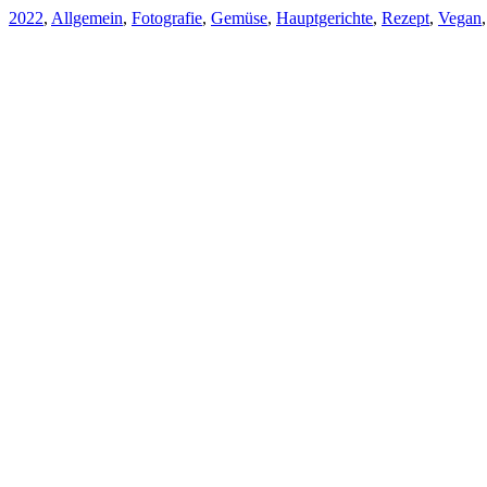
2022
,
Allgemein
,
Fotografie
,
Gemüse
,
Hauptgerichte
,
Rezept
,
Vegan