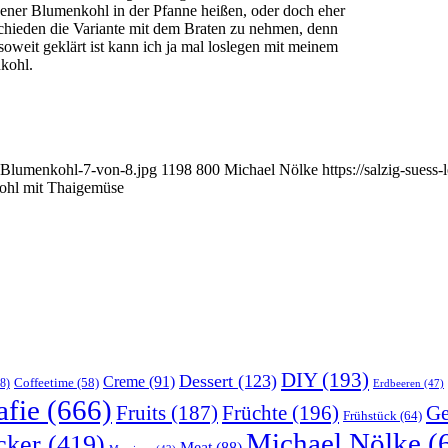
ener Blumenkohl in der Pfanne heißen, oder doch eher
schieden die Variante mit dem Braten zu nehmen, denn
weit geklärt ist kann ich ja mal loslegen mit meinem
kohl.
r-Blumenkohl-7-von-8.jpg
1198
800
Michael Nölke
https://salzig-sues
ohl mit Thaigemüse
DIY
(193)
Dessert
(123)
Creme
(91)
Coffeetime
(58)
8)
Erdbeeren
(47)
afie
(666)
Früchte
(196)
Ge
Fruits
(187)
Frühstück
(64)
Michael Nölke
(
cker
(419)
Meat
(88)