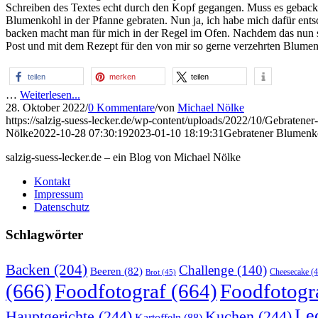
Schreiben des Textes echt durch den Kopf gegangen. Muss es geback
Blumenkohl in der Pfanne gebraten. Nun ja, ich habe mich dafür ent
backen macht man für mich in der Regel im Ofen. Nachdem das nun so
Post und mit dem Rezept für den von mir so gerne verzehrten Blumen
teilen
merken
teilen
…
Weiterlesen...
28. Oktober 2022
/
0 Kommentare
/
von
Michael Nölke
https://salzig-suess-lecker.de/wp-content/uploads/2022/10/Gebratene
Nölke
2022-10-28 07:30:19
2023-01-10 18:19:31
Gebratener Blumenk
salzig-suess-lecker.de – ein Blog von Michael Nölke
Kontakt
Impressum
Datenschutz
Schlagwörter
Backen
(204)
Challenge
(140)
Beeren
(82)
Brot
(45)
Cheesecake
(4
(666)
Foodfotograf
(664)
Foodfotogr
Le
Hauptgerichte
(244)
Kuchen
(244)
Kartoffeln
(88)