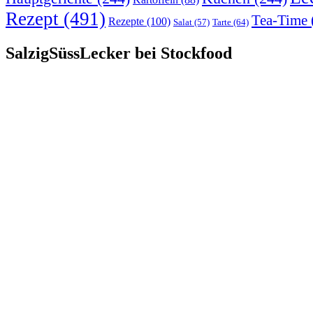
Rezept
(491)
Tea-Time
Rezepte
(100)
Tarte
(64)
Salat
(57)
SalzigSüssLecker bei Stockfood