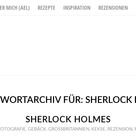
ER MICH (AEL)
REZEPTE
INSPIRATION
REZENSIONEN
WORTARCHIV FÜR:
SHERLOCK
SHERLOCK HOLMES
FOTOGRAFIE
,
GEBÄCK
,
GROSSBRITANNIEN
,
KEKSE
,
REZENSION
,