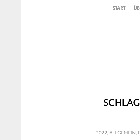
START
ÜB
SCHLAG
2022
,
ALLGEMEIN
,