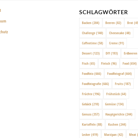
t
SCHLAGWÖRTER
ssum
Backen
(204)
Beeren
(82)
Brot
(45
chutz
Challenge
(140)
Cheesecake
(48)
Coffeetime
(58)
Creme
(91)
Dessert
(123)
DIY
(193)
Erdbeeren
Fisch
(65)
Fleisch
(96)
Food
(654)
Foodfoto
(666)
Foodfotograf
(664)
Foodfotografie
(666)
Fruits
(187)
Früchte
(196)
Frühstück
(64)
Gebäck
(210)
Gemüse
(134)
Genuss
(357)
Hauptgerichte
(244)
Kartoffeln
(88)
Kuchen
(244)
Lecker
(419)
Marzipan
(42)
Meat
(