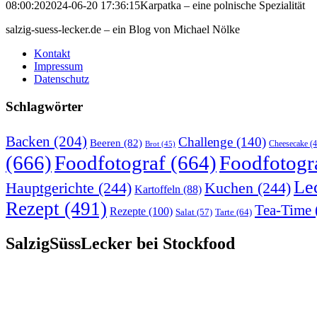
08:00:20
2024-06-20 17:36:15
Karpatka – eine polnische Spezialität
salzig-suess-lecker.de – ein Blog von Michael Nölke
Kontakt
Impressum
Datenschutz
Schlagwörter
Backen
(204)
Challenge
(140)
Beeren
(82)
Brot
(45)
Cheesecake
(4
(666)
Foodfotograf
(664)
Foodfotogr
Le
Hauptgerichte
(244)
Kuchen
(244)
Kartoffeln
(88)
Rezept
(491)
Tea-Time
Rezepte
(100)
Tarte
(64)
Salat
(57)
SalzigSüssLecker bei Stockfood