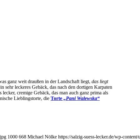
as ganz weit draußen in der Landschaft liegt,
das liegt
l ein sehr leckeres Gebäck, das nach den dortigen Karpaten
das lecker, cremige Gebäck, das man auch ganz prima als
nische Lieblingstorte, die
Torte
„Pani Walewska“
.jpg
1000
668
Michael Nölke
https://salzig-suess-lecker.de/wp-conten