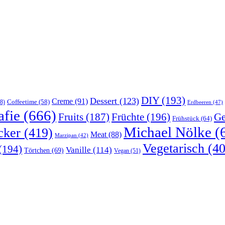
DIY
(193)
Dessert
(123)
Creme
(91)
Coffeetime
(58)
8)
Erdbeeren
(47)
afie
(666)
Früchte
(196)
Ge
Fruits
(187)
Frühstück
(64)
Michael Nölke
(
cker
(419)
Meat
(88)
Marzipan
(42)
Vegetarisch
(40
(194)
Vanille
(114)
Törtchen
(69)
Vegan
(51)