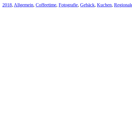
2018
,
Allgemein
,
Coffeetime
,
Fotografie
,
Gebäck
,
Kuchen
,
Regionale