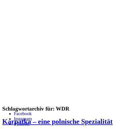
Schlagwortarchiv für:
WDR
Facebook
Instagram
Karpatka – eine polnische Spezialität
Pinterest