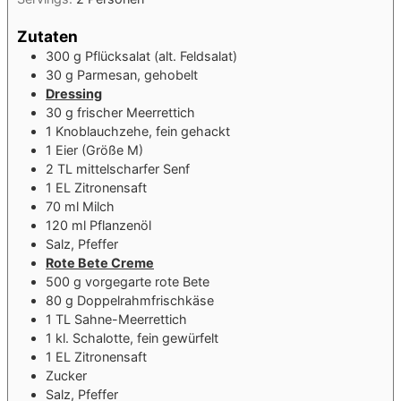
Zutaten
300
g
Pflücksalat (alt. Feldsalat)
30
g
Parmesan, gehobelt
Dressing
30
g
frischer Meerrettich
1
Knoblauchzehe, fein gehackt
1
Eier (Größe M)
2
TL
mittelscharfer Senf
1
EL
Zitronensaft
70
ml
Milch
120
ml
Pflanzenöl
Salz, Pfeffer
Rote Bete Creme
500
g
vorgegarte rote Bete
80
g
Doppelrahmfrischkäse
1
TL
Sahne-Meerrettich
1
kl.
Schalotte, fein gewürfelt
1
EL
Zitronensaft
Zucker
Salz, Pfeffer