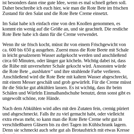
ist besonders dann eine gute Idee, wenn es mal schnell gehen soll.
Daher beschreibe ich euch hier, wie man die Rote Bete im frischen
Zustand für den Salat und die Rote Bete Creme einsetzt.
Im Salat habe ich einfach eine von den Knollen genommen, es
kommt ein wenig auf die Größe an, und sie geachtelt. Die restliche
Rote Bete habe ich dann für die Creme verwendet.
Wenn ihr sie frisch kocht, müsst ihr von einem Frischgewicht von
ca. 600 bis 650 g ausgehen. Zuerst muss die Rote Beete mit Schale
in leicht gesalzenem Wasser aufgekocht werden und anschließend
circa 60 Minuten, oder länger gar köcheln. Wichtig dabei ist, dass
die Rübe mit unversehrter Schale gekocht wird. Ansonsten würde
die Rote Bete
„ausbluten“
und ihre strahlende Farbe verlieren.
Anschließend wird die Rote Bete mit kaltem Wasser abgeschreckt,
mit einem Messer geschält und grob gewürfelt. Für die Creme müsst
ihr die Stücke gut abkühlen lassen. Es ist wichtig, dass ihr beim
Schälen und Würfeln Einmalhandschuhe benutzt, denn sonst gibt es
ungewollt schöne, rote Hände.
Nach dem Abkühlen wird alles mit den Zutaten fein, cremig püriert
und abgeschmeckt. Falls ihr zu viel gemacht habt, oder vielleicht
extra etwas mehr, so kann man die Rote Bete Creme sehr gut in
verschließbaren Gläsern bis zu drei Tagen im Kühlschrank lagern.
Denn sie schmeckt auch sehr gut als Brotaufstrich mit etwas Kresse