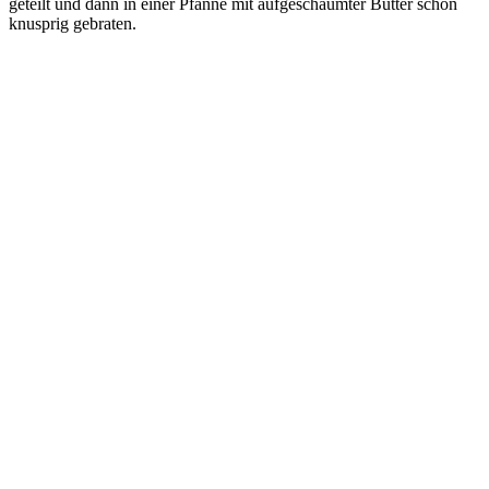
geteilt und dann in einer Pfanne mit aufgeschäumter Butter schon
knusprig gebraten.