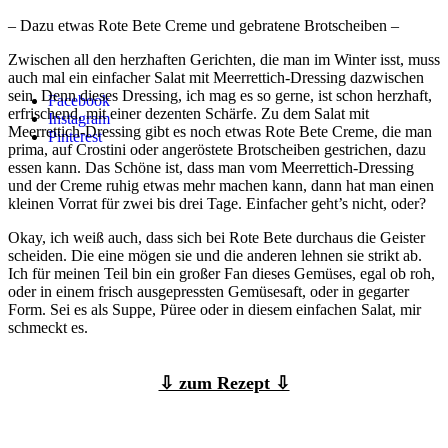
– Dazu etwas Rote Bete Creme und gebratene Brotscheiben –
Zwischen all den herzhaften Gerichten, die man im Winter isst, muss
auch mal ein einfacher Salat mit Meerrettich-Dressing dazwischen
sein. Denn dieses Dressing, ich mag es so gerne, ist schon herzhaft,
Facebook
erfrischend, mit einer dezenten Schärfe. Zu dem Salat mit
Instagram
Meerrettich-Dressing gibt es noch etwas Rote Bete Creme, die man
Pinterest
prima, auf Crostini oder angeröstete Brotscheiben gestrichen, dazu
essen kann. Das Schöne ist, dass man vom Meerrettich-Dressing
und der Creme ruhig etwas mehr machen kann, dann hat man einen
kleinen Vorrat für zwei bis drei Tage. Einfacher geht’s nicht, oder?
Okay, ich weiß auch, dass sich bei Rote Bete durchaus die Geister
scheiden. Die eine mögen sie und die anderen lehnen sie strikt ab.
Ich für meinen Teil bin ein großer Fan dieses Gemüses, egal ob roh,
oder in einem frisch ausgepressten Gemüsesaft, oder in gegarter
Form. Sei es als Suppe, Püree oder in diesem einfachen Salat, mir
schmeckt es.
⇩ zum Rezept ⇩