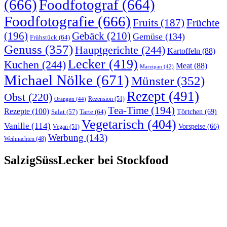
(666)
Foodfotograf
(664)
Foodfotografie
(666)
Früchte
Fruits
(187)
(196)
Gebäck
(210)
Gemüse
(134)
Frühstück
(64)
Genuss
(357)
Hauptgerichte
(244)
Kartoffeln
(88)
Lecker
(419)
Kuchen
(244)
Meat
(88)
Marzipan
(42)
Michael Nölke
(671)
Münster
(352)
Rezept
(491)
Obst
(220)
Rezension
(51)
Orangen
(44)
Tea-Time
(194)
Rezepte
(100)
Törtchen
(69)
Tarte
(64)
Salat
(57)
Vegetarisch
(404)
Vanille
(114)
Vorspeise
(66)
Vegan
(51)
Werbung
(143)
Weihnachten
(48)
SalzigSüssLecker bei Stockfood