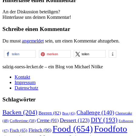
Hinterlasse einen Kommentar
An der Diskussion beteiligen?
Hinterlasse uns deinen Kommentar!
Schreibe einen Kommentar
Du musst
angemeldet
sein, um einen Kommentar abzugeben.
teilen
merken
teilen
salzig-suess-lecker.de – ein Blog von Michael Nölke
Kontakt
Impressum
Datenschutz
Schlagwörter
Backen
(204)
Challenge
(140)
Beeren
(82)
Brot
(45)
Cheesecake
DIY
(193)
Dessert
(123)
Creme
(91)
Coffeetime
(58)
(48)
Erdbeeren
Food
(654)
Foodfoto
Fleisch
(96)
Fisch
(65)
(47)