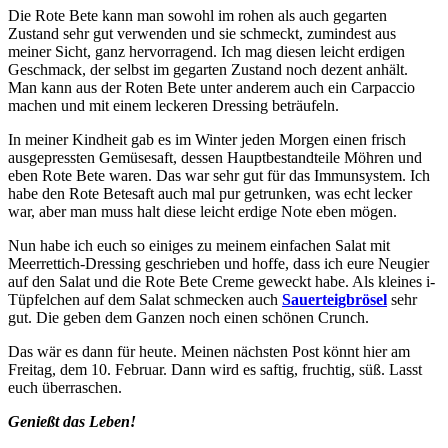
Die Rote Bete kann man sowohl im rohen als auch gegarten
Zustand sehr gut verwenden und sie schmeckt, zumindest aus
meiner Sicht, ganz hervorragend. Ich mag diesen leicht erdigen
Geschmack, der selbst im gegarten Zustand noch dezent anhält.
Man kann aus der Roten Bete unter anderem auch ein Carpaccio
machen und mit einem leckeren Dressing beträufeln.
In meiner Kindheit gab es im Winter jeden Morgen einen frisch
ausgepressten Gemüsesaft, dessen Hauptbestandteile Möhren und
eben Rote Bete waren. Das war sehr gut für das Immunsystem. Ich
habe den Rote Betesaft auch mal pur getrunken, was echt lecker
war, aber man muss halt diese leicht erdige Note eben mögen.
Nun habe ich euch so einiges zu meinem einfachen Salat mit
Meerrettich-Dressing geschrieben und hoffe, dass ich eure Neugier
auf den Salat und die Rote Bete Creme geweckt habe. Als kleines i-
Tüpfelchen auf dem Salat schmecken auch
Sauerteigbrösel
sehr
gut. Die geben dem Ganzen noch einen schönen Crunch.
Das wär es dann für heute. Meinen nächsten Post könnt hier am
Freitag, dem 10. Februar. Dann wird es saftig, fruchtig, süß. Lasst
euch überraschen.
Genießt das Leben!