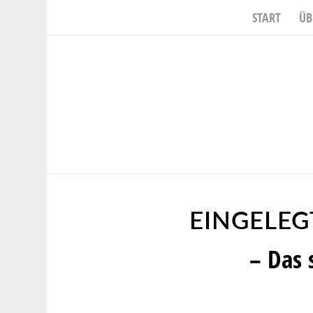
START
ÜB
EINGELEG
– Das 