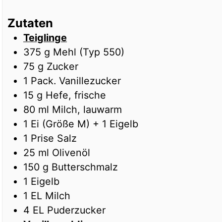
Zutaten
Teiglinge
375
g
Mehl (Typ 550)
75
g
Zucker
1
Pack.
Vanillezucker
15
g
Hefe, frische
80
ml
Milch, lauwarm
1
Ei (Größe M) + 1 Eigelb
1
Prise
Salz
25
ml
Olivenöl
150
g
Butterschmalz
1
Eigelb
1
EL
Milch
4
EL
Puderzucker