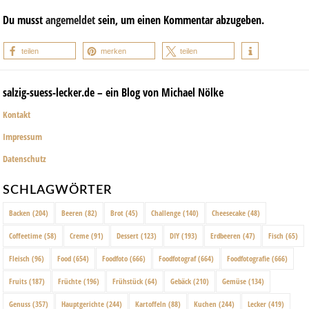
Du musst
angemeldet
sein, um einen Kommentar abzugeben.
teilen
merken
teilen
salzig-suess-lecker.de – ein Blog von Michael Nölke
Kontakt
Impressum
Datenschutz
SCHLAGWÖRTER
Backen
(204)
Beeren
(82)
Brot
(45)
Challenge
(140)
Cheesecake
(48)
Coffeetime
(58)
Creme
(91)
Dessert
(123)
DIY
(193)
Erdbeeren
(47)
Fisch
(65)
Fleisch
(96)
Food
(654)
Foodfoto
(666)
Foodfotograf
(664)
Foodfotografie
(666)
Fruits
(187)
Früchte
(196)
Frühstück
(64)
Gebäck
(210)
Gemüse
(134)
Genuss
(357)
Hauptgerichte
(244)
Kartoffeln
(88)
Kuchen
(244)
Lecker
(419)