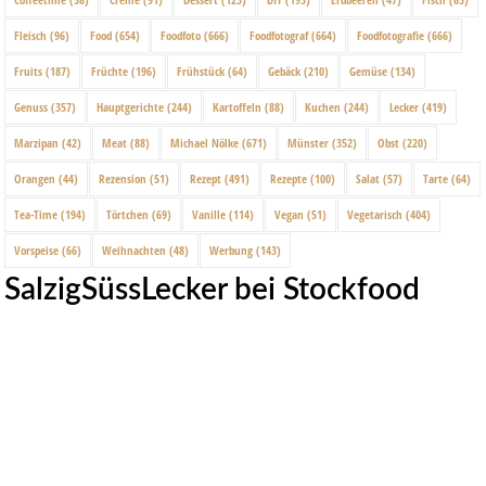
Fleisch
(96)
Food
(654)
Foodfoto
(666)
Foodfotograf
(664)
Foodfotografie
(666)
Fruits
(187)
Früchte
(196)
Frühstück
(64)
Gebäck
(210)
Gemüse
(134)
Genuss
(357)
Hauptgerichte
(244)
Kartoffeln
(88)
Kuchen
(244)
Lecker
(419)
Marzipan
(42)
Meat
(88)
Michael Nölke
(671)
Münster
(352)
Obst
(220)
Orangen
(44)
Rezension
(51)
Rezept
(491)
Rezepte
(100)
Salat
(57)
Tarte
(64)
Tea-Time
(194)
Törtchen
(69)
Vanille
(114)
Vegan
(51)
Vegetarisch
(404)
Vorspeise
(66)
Weihnachten
(48)
Werbung
(143)
SalzigSüssLecker bei Stockfood