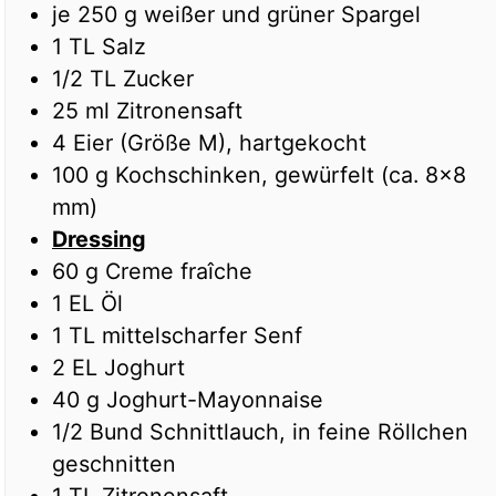
je 250 g weißer und grüner Spargel
1
TL
Salz
1/2
TL
Zucker
25
ml
Zitronensaft
4
Eier (Größe M), hartgekocht
100
g
Kochschinken, gewürfelt (ca. 8x8
mm)
Dressing
60
g
Creme fraîche
1
EL
Öl
1
TL
mittelscharfer Senf
2
EL
Joghurt
40
g
Joghurt-Mayonnaise
1/2
Bund
Schnittlauch, in feine Röllchen
geschnitten
1
TL
Zitronensaft