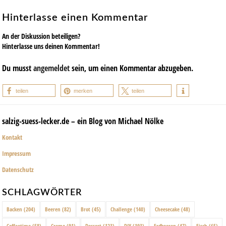
Hinterlasse einen Kommentar
An der Diskussion beteiligen?
Hinterlasse uns deinen Kommentar!
Du musst
angemeldet
sein, um einen Kommentar abzugeben.
teilen
merken
teilen
salzig-suess-lecker.de – ein Blog von Michael Nölke
Kontakt
Impressum
Datenschutz
SCHLAGWÖRTER
Backen
(204)
Beeren
(82)
Brot
(45)
Challenge
(140)
Cheesecake
(48)
Coffeetime
(58)
Creme
(91)
Dessert
(123)
DIY
(193)
Erdbeeren
(47)
Fisch
(65)