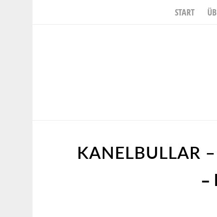
START
ÜB
KANELBULLAR –
– 