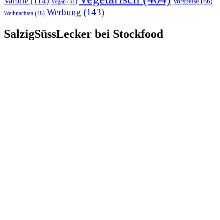
Vanille
(114)
Vorspeise
(66)
Vegan
(51)
Werbung
(143)
Weihnachten
(48)
SalzigSüssLecker bei Stockfood