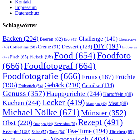
Kontakt
Impressum
Datenschutz
Schlagwörter
Backen
(204)
Challenge
(140)
Beeren
(82)
Brot
(45)
Cheesecake
DIY
(193)
Dessert
(123)
Creme
(91)
Coffeetime
(58)
(48)
Erdbeeren
Food
(654)
Foodfoto
Fleisch
(96)
Fisch
(65)
(47)
(666)
Foodfotograf
(664)
Foodfotografie
(666)
Früchte
Fruits
(187)
(196)
Gebäck
(210)
Gemüse
(134)
Frühstück
(64)
Genuss
(357)
Hauptgerichte
(244)
Kartoffeln
(88)
Lecker
(419)
Kuchen
(244)
Meat
(88)
Marzipan
(42)
Michael Nölke
(671)
Münster
(352)
Rezept
(491)
Obst
(220)
Rezension
(51)
Orangen
(44)
Tea-Time
(194)
Rezepte
(100)
Törtchen
(69)
Tarte
(64)
Salat
(57)
Vegetarisch
(404)