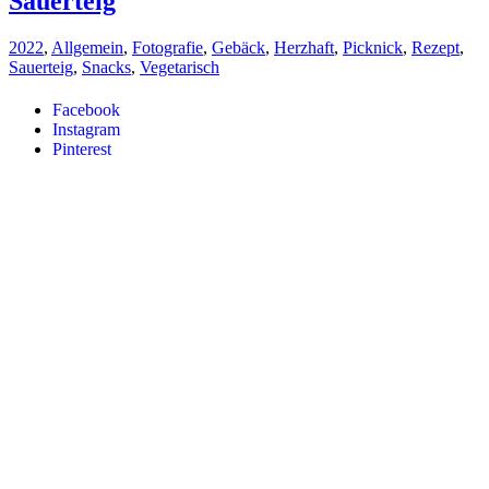
Sauerteig
2022
,
Allgemein
,
Fotografie
,
Gebäck
,
Herzhaft
,
Picknick
,
Rezept
,
Sauerteig
,
Snacks
,
Vegetarisch
Facebook
Instagram
Pinterest