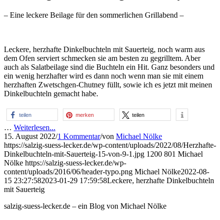
– Eine leckere Beilage für den sommerlichen Grillabend –
Leckere, herzhafte Dinkelbuchteln mit Sauerteig, noch warm aus
dem Ofen serviert schmecken sie am besten zu gegrilltem. Aber
auch als Salatbeilage sind die Buchteln ein Hit. Ganz besonders und
ein wenig herzhafter wird es dann noch wenn man sie mit einem
herzhaften Zwetschgen-Chutney füllt, sowie ich es jetzt mit meinen
Dinkelbuchteln gemacht habe.
teilen
merken
teilen
…
Weiterlesen...
15. August 2022
/
1 Kommentar
/
von
Michael Nölke
https://salzig-suess-lecker.de/wp-content/uploads/2022/08/Herzhafte-
Dinkelbuchteln-mit-Sauerteig-15-von-9-1.jpg
1200
801
Michael
Nölke
https://salzig-suess-lecker.de/wp-
content/uploads/2016/06/header-typo.png
Michael Nölke
2022-08-
15 23:27:58
2023-01-29 17:59:58
Leckere, herzhafte Dinkelbuchteln
mit Sauerteig
salzig-suess-lecker.de – ein Blog von Michael Nölke