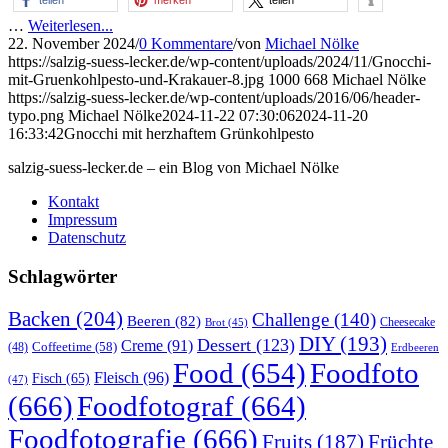
teilen
merken
teilen
…
Weiterlesen...
22. November 2024
/
0 Kommentare
/
von
Michael Nölke
https://salzig-suess-lecker.de/wp-content/uploads/2024/11/Gnocchi-
mit-Gruenkohlpesto-und-Krakauer-8.jpg
1000
668
Michael Nölke
https://salzig-suess-lecker.de/wp-content/uploads/2016/06/header-
typo.png
Michael Nölke
2024-11-22 07:30:06
2024-11-20
16:33:42
Gnocchi mit herzhaftem Grünkohlpesto
salzig-suess-lecker.de – ein Blog von Michael Nölke
Kontakt
Impressum
Datenschutz
Schlagwörter
Backen
(204)
Challenge
(140)
Beeren
(82)
Brot
(45)
Cheesecake
DIY
(193)
Dessert
(123)
Creme
(91)
Coffeetime
(58)
(48)
Erdbeeren
Food
(654)
Foodfoto
Fleisch
(96)
Fisch
(65)
(47)
(666)
Foodfotograf
(664)
Foodfotografie
(666)
Früchte
Fruits
(187)