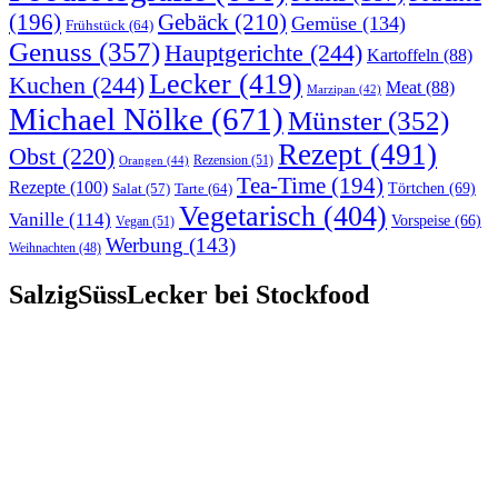
(196)
Gebäck
(210)
Gemüse
(134)
Frühstück
(64)
Genuss
(357)
Hauptgerichte
(244)
Kartoffeln
(88)
Lecker
(419)
Kuchen
(244)
Meat
(88)
Marzipan
(42)
Michael Nölke
(671)
Münster
(352)
Rezept
(491)
Obst
(220)
Rezension
(51)
Orangen
(44)
Tea-Time
(194)
Rezepte
(100)
Törtchen
(69)
Tarte
(64)
Salat
(57)
Vegetarisch
(404)
Vanille
(114)
Vorspeise
(66)
Vegan
(51)
Werbung
(143)
Weihnachten
(48)
SalzigSüssLecker bei Stockfood