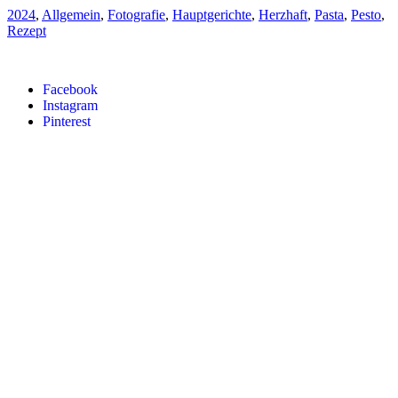
2024
,
Allgemein
,
Fotografie
,
Hauptgerichte
,
Herzhaft
,
Pasta
,
Pesto
,
Rezept
Facebook
Instagram
Pinterest