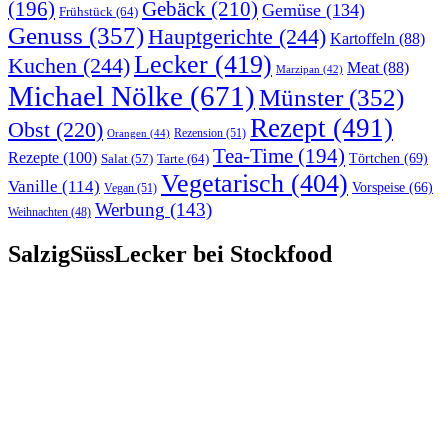
(196)
Gebäck
(210)
Gemüse
(134)
Frühstück
(64)
Genuss
(357)
Hauptgerichte
(244)
Kartoffeln
(88)
Lecker
(419)
Kuchen
(244)
Meat
(88)
Marzipan
(42)
Michael Nölke
(671)
Münster
(352)
Rezept
(491)
Obst
(220)
Rezension
(51)
Orangen
(44)
Tea-Time
(194)
Rezepte
(100)
Törtchen
(69)
Tarte
(64)
Salat
(57)
Vegetarisch
(404)
Vanille
(114)
Vorspeise
(66)
Vegan
(51)
Werbung
(143)
Weihnachten
(48)
SalzigSüssLecker bei Stockfood