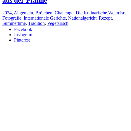
aus der Pfanne
2024
,
Allgemein
,
Brötchen
,
Challenge
,
Die Kulinarische Weltreise
,
Fotografie
,
Internationale Gerichte
,
Nationalgericht
,
Rezept
,
Summertime
,
Tradition
,
Vegetarisch
Facebook
Instagram
Pinterest