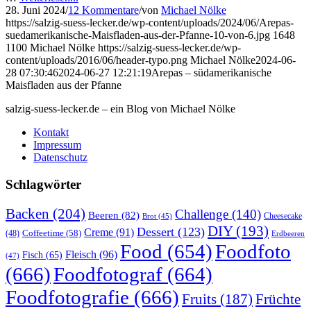
28. Juni 2024
/
12 Kommentare
/
von
Michael Nölke
https://salzig-suess-lecker.de/wp-content/uploads/2024/06/Arepas-
suedamerikanische-Maisfladen-aus-der-Pfanne-10-von-6.jpg
1648
1100
Michael Nölke
https://salzig-suess-lecker.de/wp-
content/uploads/2016/06/header-typo.png
Michael Nölke
2024-06-
28 07:30:46
2024-06-27 12:21:19
Arepas – südamerikanische
Maisfladen aus der Pfanne
salzig-suess-lecker.de – ein Blog von Michael Nölke
Kontakt
Impressum
Datenschutz
Schlagwörter
Backen
(204)
Challenge
(140)
Beeren
(82)
Brot
(45)
Cheesecake
DIY
(193)
Dessert
(123)
Creme
(91)
Coffeetime
(58)
(48)
Erdbeeren
Food
(654)
Foodfoto
Fleisch
(96)
Fisch
(65)
(47)
(666)
Foodfotograf
(664)
Foodfotografie
(666)
Früchte
Fruits
(187)