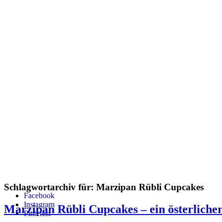
Schlagwortarchiv für:
Marzipan Rübli Cupcakes
Facebook
Instagram
Marzipan Rübli Cupcakes – ein österliche
Pinterest