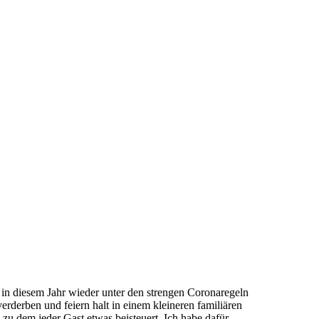
h in diesem Jahr wieder unter den strengen Coronaregeln
 verderben und feiern halt in einem kleineren familiären
zu dem jeder Gast etwas beisteuert. Ich habe dafür