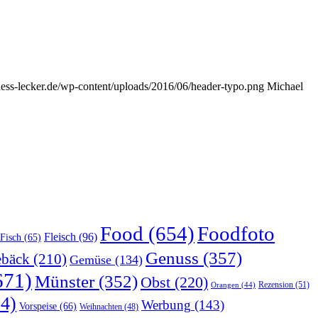
-suess-lecker.de/wp-content/uploads/2016/06/header-typo.png
Michael
Food
(654)
Foodfoto
Fleisch
(96)
Fisch
(65)
Genuss
(357)
bäck
(210)
Gemüse
(134)
671)
Münster
(352)
Obst
(220)
Rezension
(51)
Orangen
(44)
4)
Werbung
(143)
Vorspeise
(66)
Weihnachten
(48)