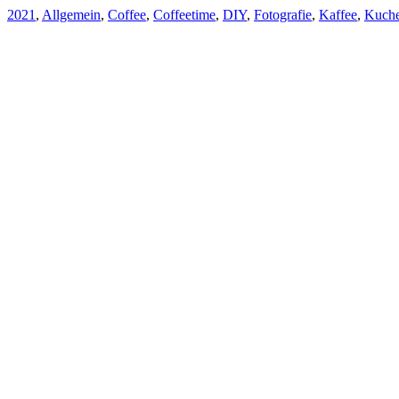
2021
,
Allgemein
,
Coffee
,
Coffeetime
,
DIY
,
Fotografie
,
Kaffee
,
Kuch