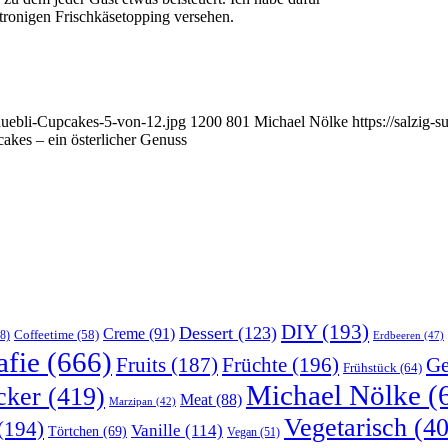
tronigen Frischkäsetopping versehen.
-Ruebli-Cupcakes-5-von-12.jpg
1200
801
Michael Nölke
https://salzig
akes – ein österlicher Genuss
DIY
(193)
Dessert
(123)
Creme
(91)
Coffeetime
(58)
8)
Erdbeeren
(47)
afie
(666)
Früchte
(196)
Ge
Fruits
(187)
Frühstück
(64)
Michael Nölke
(
cker
(419)
Meat
(88)
Marzipan
(42)
Vegetarisch
(40
(194)
Vanille
(114)
Törtchen
(69)
Vegan
(51)