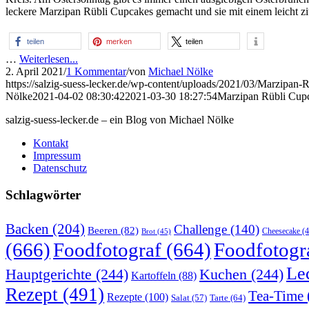
leckere Marzipan Rübli Cupcakes gemacht und sie mit einem leicht zi
teilen
merken
teilen
…
Weiterlesen...
2. April 2021
/
1 Kommentar
/
von
Michael Nölke
https://salzig-suess-lecker.de/wp-content/uploads/2021/03/Marzipan
Nölke
2021-04-02 08:30:42
2021-03-30 18:27:54
Marzipan Rübli Cupc
salzig-suess-lecker.de – ein Blog von Michael Nölke
Kontakt
Impressum
Datenschutz
Schlagwörter
Backen
(204)
Challenge
(140)
Beeren
(82)
Brot
(45)
Cheesecake
(4
(666)
Foodfotograf
(664)
Foodfotogr
Le
Hauptgerichte
(244)
Kuchen
(244)
Kartoffeln
(88)
Rezept
(491)
Tea-Time
Rezepte
(100)
Tarte
(64)
Salat
(57)