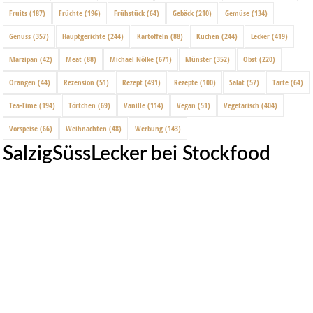
Fruits
(187)
Früchte
(196)
Frühstück
(64)
Gebäck
(210)
Gemüse
(134)
Genuss
(357)
Hauptgerichte
(244)
Kartoffeln
(88)
Kuchen
(244)
Lecker
(419)
Marzipan
(42)
Meat
(88)
Michael Nölke
(671)
Münster
(352)
Obst
(220)
Orangen
(44)
Rezension
(51)
Rezept
(491)
Rezepte
(100)
Salat
(57)
Tarte
(64)
Tea-Time
(194)
Törtchen
(69)
Vanille
(114)
Vegan
(51)
Vegetarisch
(404)
Vorspeise
(66)
Weihnachten
(48)
Werbung
(143)
SalzigSüssLecker bei Stockfood