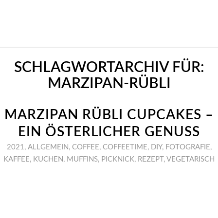
SCHLAGWORTARCHIV FÜR:
MARZIPAN-RÜBLI
MARZIPAN RÜBLI CUPCAKES –
EIN ÖSTERLICHER GENUSS
2021
,
ALLGEMEIN
,
COFFEE
,
COFFEETIME
,
DIY
,
FOTOGRAFIE
,
KAFFEE
,
KUCHEN
,
MUFFINS
,
PICKNICK
,
REZEPT
,
VEGETARISCH