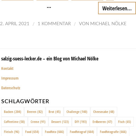
…
Weiterlesen...
/
/
2. APRIL 2021
1 KOMMENTAR
VON
MICHAEL NÖLKE
salzig-suess-lecker.de – ein Blog von Michael Nölke
Kontakt
Impressum
Datenschutz
SCHLAGWÖRTER
Backen
(204)
Beeren
(82)
Brot
(45)
Challenge
(140)
Cheesecake
(48)
Coffeetime
(58)
Creme
(91)
Dessert
(123)
DIY
(193)
Erdbeeren
(47)
Fisch
(65)
Fleisch
(96)
Food
(654)
Foodfoto
(666)
Foodfotograf
(664)
Foodfotografie
(666)