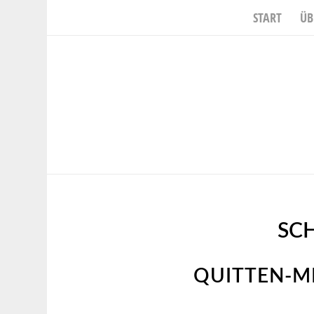
START
ÜB
SC
QUITTEN-M