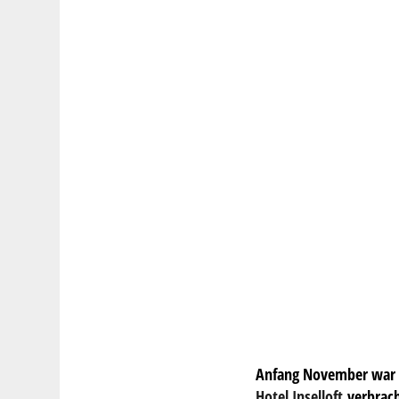
Anfang November war ic
Hotel Inselloft
verbrach