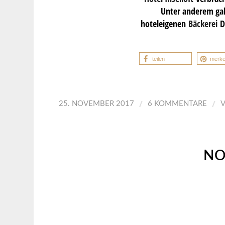
Unter anderem gab
hoteleigenen
Bäckerei
D
teilen
merk
/
/
25. NOVEMBER 2017
6 KOMMENTARE
NO