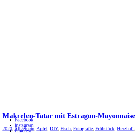
Makrelen-Tatar mit Estragon-Mayonnaise –
Facebook
Instagram
2020
,
Allgemein
,
Apfel
,
DIY
,
Fisch
,
Fotografie
,
Frühstück
,
Herzhaft
,
Pinterest