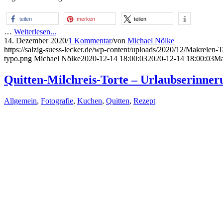
teilen
merken
teilen
…
Weiterlesen...
14. Dezember 2020
/
1 Kommentar
/
von
Michael Nölke
https://salzig-suess-lecker.de/wp-content/uploads/2020/12/Makrelen-
typo.png
Michael Nölke
2020-12-14 18:00:03
2020-12-14 18:00:03
Ma
Quitten-Milchreis-Torte – Urlaubserinne
Allgemein
,
Fotografie
,
Kuchen
,
Quitten
,
Rezept