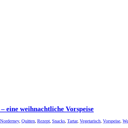
 eine weihnachtliche Vorspeise
Norderney
,
Quitten
,
Rezept
,
Snacks
,
Tartar
,
Vegetarisch
,
Vorspeise
,
We