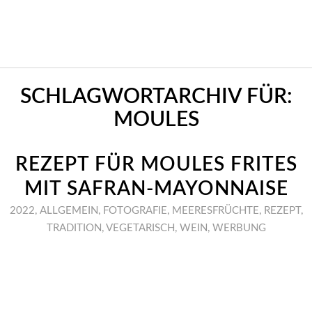
SCHLAGWORTARCHIV FÜR:
MOULES
REZEPT FÜR MOULES FRITES
MIT SAFRAN-MAYONNAISE
2022
,
ALLGEMEIN
,
FOTOGRAFIE
,
MEERESFRÜCHTE
,
REZEPT
,
TRADITION
,
VEGETARISCH
,
WEIN
,
WERBUNG