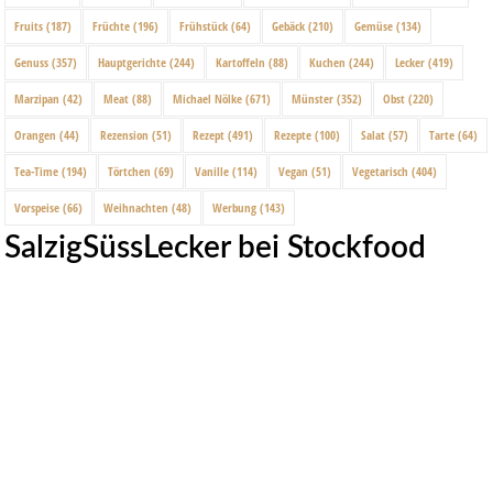
Fruits
(187)
Früchte
(196)
Frühstück
(64)
Gebäck
(210)
Gemüse
(134)
Genuss
(357)
Hauptgerichte
(244)
Kartoffeln
(88)
Kuchen
(244)
Lecker
(419)
Marzipan
(42)
Meat
(88)
Michael Nölke
(671)
Münster
(352)
Obst
(220)
Orangen
(44)
Rezension
(51)
Rezept
(491)
Rezepte
(100)
Salat
(57)
Tarte
(64)
Tea-Time
(194)
Törtchen
(69)
Vanille
(114)
Vegan
(51)
Vegetarisch
(404)
Vorspeise
(66)
Weihnachten
(48)
Werbung
(143)
SalzigSüssLecker bei Stockfood