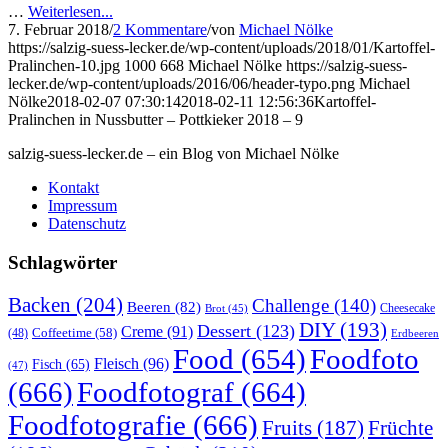
…
Weiterlesen...
7. Februar 2018
/
2 Kommentare
/
von
Michael Nölke
https://salzig-suess-lecker.de/wp-content/uploads/2018/01/Kartoffel-
Pralinchen-10.jpg
1000
668
Michael Nölke
https://salzig-suess-
lecker.de/wp-content/uploads/2016/06/header-typo.png
Michael
Nölke
2018-02-07 07:30:14
2018-02-11 12:56:36
Kartoffel-
Pralinchen in Nussbutter – Pottkieker 2018 – 9
salzig-suess-lecker.de – ein Blog von Michael Nölke
Kontakt
Impressum
Datenschutz
Schlagwörter
Backen
(204)
Challenge
(140)
Beeren
(82)
Brot
(45)
Cheesecake
DIY
(193)
Dessert
(123)
Creme
(91)
Coffeetime
(58)
(48)
Erdbeeren
Food
(654)
Foodfoto
Fleisch
(96)
Fisch
(65)
(47)
(666)
Foodfotograf
(664)
Foodfotografie
(666)
Früchte
Fruits
(187)