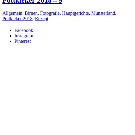
Pottkieker 2018 – 9
Allgemein
,
Birnen
,
Fotografie
,
Hauptgerichte
,
Münsterland
,
Pottkieker 2018
,
Rezept
Facebook
Instagram
Pinterest