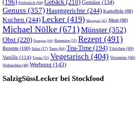
(196)
Gebäck
(210)
Gemüse
(134)
Frühstück
(64)
Genuss
(357)
Hauptgerichte
(244)
Kartoffeln
(88)
Lecker
(419)
Kuchen
(244)
Meat
(88)
Marzipan
(42)
Michael Nölke
(671)
Münster
(352)
Rezept
(491)
Obst
(220)
Rezension
(51)
Orangen
(44)
Tea-Time
(194)
Rezepte
(100)
Törtchen
(69)
Tarte
(64)
Salat
(57)
Vegetarisch
(404)
Vanille
(114)
Vorspeise
(66)
Vegan
(51)
Werbung
(143)
Weihnachten
(48)
SalzigSüssLecker bei Stockfood