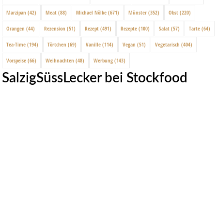
Marzipan
(42)
Meat
(88)
Michael Nölke
(671)
Münster
(352)
Obst
(220)
Orangen
(44)
Rezension
(51)
Rezept
(491)
Rezepte
(100)
Salat
(57)
Tarte
(64)
Tea-Time
(194)
Törtchen
(69)
Vanille
(114)
Vegan
(51)
Vegetarisch
(404)
Vorspeise
(66)
Weihnachten
(48)
Werbung
(143)
SalzigSüssLecker bei Stockfood