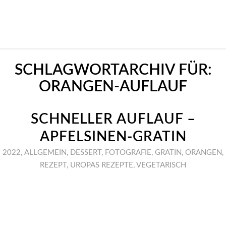
SCHLAGWORTARCHIV FÜR:
ORANGEN-AUFLAUF
SCHNELLER AUFLAUF –
APFELSINEN-GRATIN
2022
,
ALLGEMEIN
,
DESSERT
,
FOTOGRAFIE
,
GRATIN
,
ORANGEN
,
REZEPT
,
UROPAS REZEPTE
,
VEGETARISCH