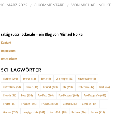
/
/
10. MÄRZ 2022
8 KOMMENTARE
VON
MICHAEL NÖLKE
salzig-suess-lecker.de – ein Blog von Michael Nölke
Kontakt
Impressum
Datenschutz
SCHLAGWÖRTER
Backen
(204)
Beeren
(82)
Brot
(45)
Challenge
(140)
Cheesecake
(48)
Coffeetime
(58)
Creme
(91)
Dessert
(123)
DIY
(193)
Erdbeeren
(47)
Fisch
(65)
Fleisch
(96)
Food
(654)
Foodfoto
(666)
Foodfotograf
(664)
Foodfotografie
(666)
Fruits
(187)
Früchte
(196)
Frühstück
(64)
Gebäck
(210)
Gemüse
(134)
Genuss
(357)
Hauptgerichte
(244)
Kartoffeln
(88)
Kuchen
(244)
Lecker
(419)