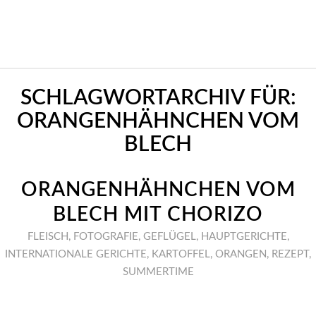
SCHLAGWORTARCHIV FÜR:
ORANGENHÄHNCHEN VOM
BLECH
ORANGENHÄHNCHEN VOM
BLECH MIT CHORIZO
FLEISCH
,
FOTOGRAFIE
,
GEFLÜGEL
,
HAUPTGERICHTE
,
INTERNATIONALE GERICHTE
,
KARTOFFEL
,
ORANGEN
,
REZEPT
,
SUMMERTIME