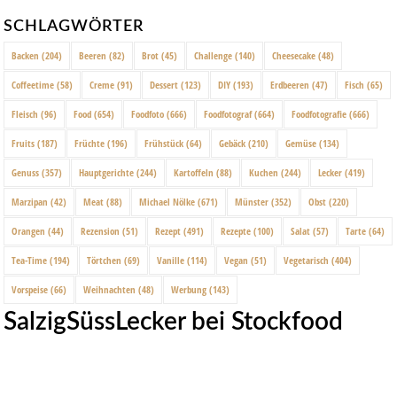
SCHLAGWÖRTER
Backen
(204)
Beeren
(82)
Brot
(45)
Challenge
(140)
Cheesecake
(48)
Coffeetime
(58)
Creme
(91)
Dessert
(123)
DIY
(193)
Erdbeeren
(47)
Fisch
(65)
Fleisch
(96)
Food
(654)
Foodfoto
(666)
Foodfotograf
(664)
Foodfotografie
(666)
Fruits
(187)
Früchte
(196)
Frühstück
(64)
Gebäck
(210)
Gemüse
(134)
Genuss
(357)
Hauptgerichte
(244)
Kartoffeln
(88)
Kuchen
(244)
Lecker
(419)
Marzipan
(42)
Meat
(88)
Michael Nölke
(671)
Münster
(352)
Obst
(220)
Orangen
(44)
Rezension
(51)
Rezept
(491)
Rezepte
(100)
Salat
(57)
Tarte
(64)
Tea-Time
(194)
Törtchen
(69)
Vanille
(114)
Vegan
(51)
Vegetarisch
(404)
Vorspeise
(66)
Weihnachten
(48)
Werbung
(143)
SalzigSüssLecker bei Stockfood