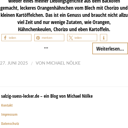
wieder eines meiner Lieblingsgerichte aus dem Backofen
gemacht, leckeres Orangenhähnchen vom Blech mit Chorizo und
kleinen Kartöffelchen. Das ist ein Genuss und braucht nicht allzu
viel Zeit und nur wenige Zutaten, wie Orangen,
Hähnchenkeulen, Chorizo und eben Kartoffeln.
teilen
merken
teilen
…
Weiterlesen...
/
27. JUNI 2025
VON
MICHAEL NÖLKE
salzig-suess-lecker.de – ein Blog von Michael Nölke
Kontakt
Impressum
Datenschutz