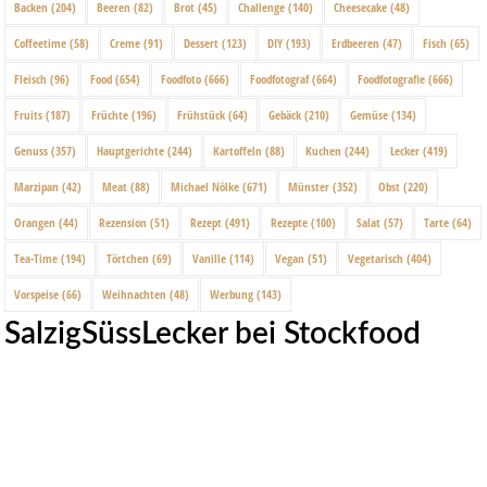
Backen
(204)
Beeren
(82)
Brot
(45)
Challenge
(140)
Cheesecake
(48)
Coffeetime
(58)
Creme
(91)
Dessert
(123)
DIY
(193)
Erdbeeren
(47)
Fisch
(65)
Fleisch
(96)
Food
(654)
Foodfoto
(666)
Foodfotograf
(664)
Foodfotografie
(666)
Fruits
(187)
Früchte
(196)
Frühstück
(64)
Gebäck
(210)
Gemüse
(134)
Genuss
(357)
Hauptgerichte
(244)
Kartoffeln
(88)
Kuchen
(244)
Lecker
(419)
Marzipan
(42)
Meat
(88)
Michael Nölke
(671)
Münster
(352)
Obst
(220)
Orangen
(44)
Rezension
(51)
Rezept
(491)
Rezepte
(100)
Salat
(57)
Tarte
(64)
Tea-Time
(194)
Törtchen
(69)
Vanille
(114)
Vegan
(51)
Vegetarisch
(404)
Vorspeise
(66)
Weihnachten
(48)
Werbung
(143)
SalzigSüssLecker bei Stockfood