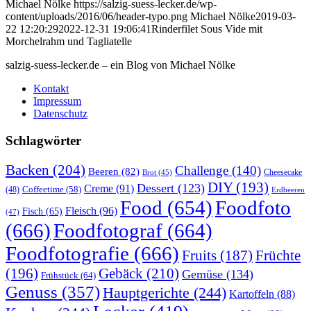
Michael Nölke
https://salzig-suess-lecker.de/wp-
content/uploads/2016/06/header-typo.png
Michael Nölke
2019-03-
22 12:20:29
2022-12-31 19:06:41
Rinderfilet Sous Vide mit
Morchelrahm und Tagliatelle
salzig-suess-lecker.de – ein Blog von Michael Nölke
Kontakt
Impressum
Datenschutz
Schlagwörter
Backen
(204)
Challenge
(140)
Beeren
(82)
Brot
(45)
Cheesecake
DIY
(193)
Dessert
(123)
Creme
(91)
Coffeetime
(58)
(48)
Erdbeeren
Food
(654)
Foodfoto
Fleisch
(96)
Fisch
(65)
(47)
(666)
Foodfotograf
(664)
Foodfotografie
(666)
Früchte
Fruits
(187)
(196)
Gebäck
(210)
Gemüse
(134)
Frühstück
(64)
Genuss
(357)
Hauptgerichte
(244)
Kartoffeln
(88)