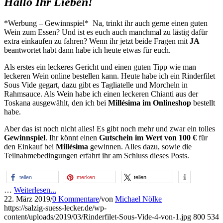
Hallo Ihr Lieben!
*Werbung – Gewinnspiel* Na, trinkt ihr auch gerne einen guten
Wein zum Essen? Und ist es euch auch manchmal zu lästig dafür
extra einkaufen zu fahren? Wenn ihr jetzt beide Fragen mit
JA
beantwortet habt dann habe ich heute etwas für euch.
Als erstes ein leckeres Gericht und einen guten Tipp wie man
leckeren Wein online bestellen kann. Heute habe ich ein Rinderfilet
Sous Vide gegart, dazu gibt es Tagliatelle und Morcheln in
Rahmsauce. Als Wein habe ich einen leckeren Chianti aus der
Toskana ausgewählt, den ich bei
Millésima im Onlineshop
bestellt
habe.
Aber das ist noch nicht alles! Es gibt noch mehr und zwar ein tolles
Gewinnspiel
. Ihr könnt einen
Gutschein im Wert von 100 €
für
den Einkauf bei
Millésima
gewinnen. Alles dazu, sowie die
Teilnahmebedingungen erfahrt ihr am Schluss dieses Posts.
teilen
merken
teilen
…
Weiterlesen...
22. März 2019
/
0 Kommentare
/
von
Michael Nölke
https://salzig-suess-lecker.de/wp-
content/uploads/2019/03/Rinderfilet-Sous-Vide-4-von-1.jpg
800
534