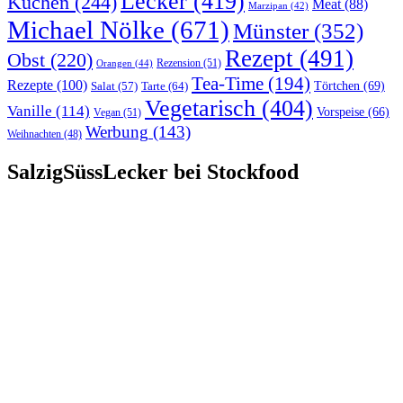
Lecker
(419)
Kuchen
(244)
Meat
(88)
Marzipan
(42)
Michael Nölke
(671)
Münster
(352)
Rezept
(491)
Obst
(220)
Rezension
(51)
Orangen
(44)
Tea-Time
(194)
Rezepte
(100)
Törtchen
(69)
Tarte
(64)
Salat
(57)
Vegetarisch
(404)
Vanille
(114)
Vorspeise
(66)
Vegan
(51)
Werbung
(143)
Weihnachten
(48)
SalzigSüssLecker bei Stockfood