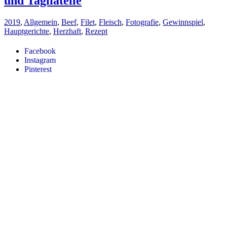
und Tagliatelle
2019
,
Allgemein
,
Beef
,
Filet
,
Fleisch
,
Fotografie
,
Gewinnspiel
,
Hauptgerichte
,
Herzhaft
,
Rezept
Facebook
Instagram
Pinterest