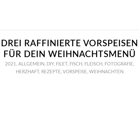
DREI RAFFINIERTE VORSPEISEN
FÜR DEIN WEIHNACHTSMENÜ
2021
,
ALLGEMEIN
,
DIY
,
FILET
,
FISCH
,
FLEISCH
,
FOTOGRAFIE
,
HERZHAFT
,
REZEPTE
,
VORSPEISE
,
WEIHNACHTEN