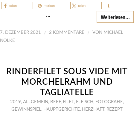
teilen
merken
teilen
…
Weiterlesen...
/
/
7. DEZEMBER 2021
2 KOMMENTARE
VON
MICHAEL
NÖLKE
RINDERFILET SOUS VIDE MIT
MORCHELRAHM UND
TAGLIATELLE
2019
,
ALLGEMEIN
,
BEEF
,
FILET
,
FLEISCH
,
FOTOGRAFIE
,
GEWINNSPIEL
,
HAUPTGERICHTE
,
HERZHAFT
,
REZEPT