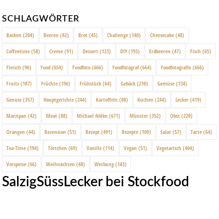
SCHLAGWÖRTER
Backen
(204)
Beeren
(82)
Brot
(45)
Challenge
(140)
Cheesecake
(48)
Coffeetime
(58)
Creme
(91)
Dessert
(123)
DIY
(193)
Erdbeeren
(47)
Fisch
(65)
Fleisch
(96)
Food
(654)
Foodfoto
(666)
Foodfotograf
(664)
Foodfotografie
(666)
Fruits
(187)
Früchte
(196)
Frühstück
(64)
Gebäck
(210)
Gemüse
(134)
Genuss
(357)
Hauptgerichte
(244)
Kartoffeln
(88)
Kuchen
(244)
Lecker
(419)
Marzipan
(42)
Meat
(88)
Michael Nölke
(671)
Münster
(352)
Obst
(220)
Orangen
(44)
Rezension
(51)
Rezept
(491)
Rezepte
(100)
Salat
(57)
Tarte
(64)
Tea-Time
(194)
Törtchen
(69)
Vanille
(114)
Vegan
(51)
Vegetarisch
(404)
Vorspeise
(66)
Weihnachten
(48)
Werbung
(143)
SalzigSüssLecker bei Stockfood